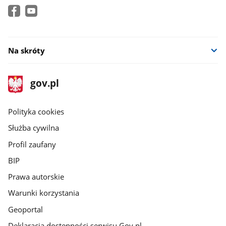
Na skróty
stopka
Strona
gov.pl
gov.pl
główna
gov.pl
Polityka cookies
Służba cywilna
Profil zaufany
BIP
Prawa autorskie
Warunki korzystania
Geoportal
Deklaracja dostępności serwisu Gov.pl