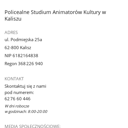
stopka
Policealne Studium Animatorów Kultury w
Kaliszu
ADRES
ul. Podmiejska 25a
62-800 Kalisz
NIP 6182164838
Regon 368 226 940
KONTAKT
Skontaktuj się z nami
pod numerem:
62 76 60 446
W dni robocze
w godzinach: 8:00-20:00
MEDIA SPOŁECZNOŚCIOWE: