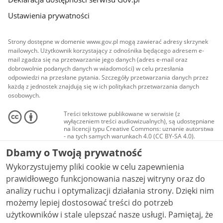
Ustawienia prywatności
Strony dostępne w domenie www.gov.pl mogą zawierać adresy skrzynek
mailowych. Użytkownik korzystający z odnośnika będącego adresem e-
mail zgadza się na przetwarzanie jego danych (adres e-mail oraz
dobrowolnie podanych danych w wiadomości) w celu przesłania
odpowiedzi na przesłane pytania. Szczegóły przetwarzania danych przez
każdą z jednostek znajdują się w ich politykach przetwarzania danych
osobowych.
Treści tekstowe publikowane w serwisie (z
wyłączeniem treści audiowizualnych), są udostępniane
na licencji typu Creative Commons: uznanie autorstwa
- na tych samych warunkach 4.0 (CC BY-SA 4.0).
Materiały audiowizualne, w tym zdjęcia, materiały
Dbamy o Twoją prywatność
audio i wideo, są udostępniane na licencji typu
Creative Commons: uznanie autorstwa użycie
Wykorzystujemy pliki cookie w celu zapewnienia
niekomercyjne - bez utworów zależnych 4.0 (CC BY-
NC-ND 4.0), o ile nie jest to stwierdzone inaczej.
prawidłowego funkcjonowania naszej witryny oraz do
analizy ruchu i optymalizacji działania strony. Dzięki nim
możemy lepiej dostosować treści do potrzeb
użytkowników i stale ulepszać nasze usługi. Pamiętaj, że