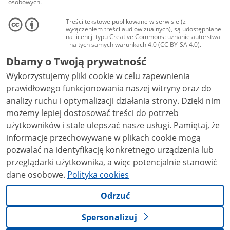
osobowych.
Treści tekstowe publikowane w serwisie (z
wyłączeniem treści audiowizualnych), są udostępniane
na licencji typu Creative Commons: uznanie autorstwa
- na tych samych warunkach 4.0 (CC BY-SA 4.0).
Materiały audiowizualne, w tym zdjęcia, materiały
Dbamy o Twoją prywatność
audio i wideo, są udostępniane na licencji typu
Creative Commons: uznanie autorstwa użycie
Wykorzystujemy pliki cookie w celu zapewnienia
niekomercyjne - bez utworów zależnych 4.0 (CC BY-
NC-ND 4.0), o ile nie jest to stwierdzone inaczej.
prawidłowego funkcjonowania naszej witryny oraz do
analizy ruchu i optymalizacji działania strony. Dzięki nim
możemy lepiej dostosować treści do potrzeb
użytkowników i stale ulepszać nasze usługi. Pamiętaj, że
informacje przechowywane w plikach cookie mogą
pozwalać na identyfikację konkretnego urządzenia lub
przeglądarki użytkownika, a więc potencjalnie stanowić
dane osobowe.
Polityka cookies
Odrzuć
Spersonalizuj