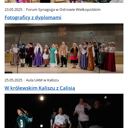
23.05.2025
Forum Synagoga w Ostrowie Wielkopolskim
Fotograficy z dyplomami
25.05.2025
Aula UAM w Kaliszu
W królewskim Kaliszu z Calisią