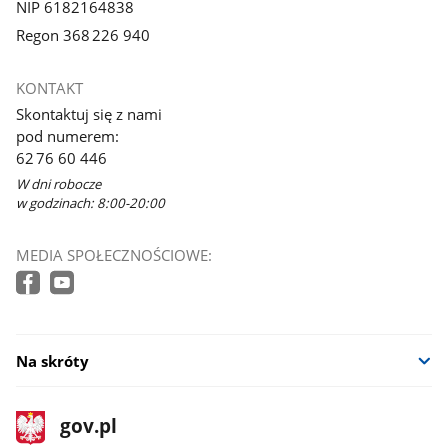
NIP 6182164838
Regon 368 226 940
KONTAKT
Skontaktuj się z nami
pod numerem:
62 76 60 446
W dni robocze
w godzinach: 8:00-20:00
MEDIA SPOŁECZNOŚCIOWE:
Na skróty
stopka
Strona
gov.pl
gov.pl