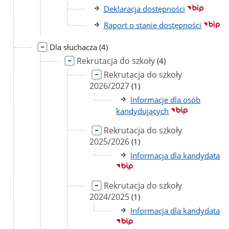
podstron
Deklaracja dostępności
Raport o stanie dostępności
liczba
Dla słuchacza
(4)
podstron
Rekrutacja do szkoły
liczba
(4)
podstron
Rekrutacja do szkoły
2026/2027
liczba
(1)
podstron
Informacje dla osób
kandydujących
Rekrutacja do szkoły
2025/2026
liczba
(1)
podstron
Informacja dla kandydata
Rekrutacja do szkoły
2024/2025
liczba
(1)
podstron
Informacja dla kandydata