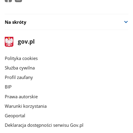
Na skróty
stopka
Strona
gov.pl
gov.pl
główna
gov.pl
Polityka cookies
Służba cywilna
Profil zaufany
BIP
Prawa autorskie
Warunki korzystania
Geoportal
Deklaracja dostępności serwisu Gov.pl