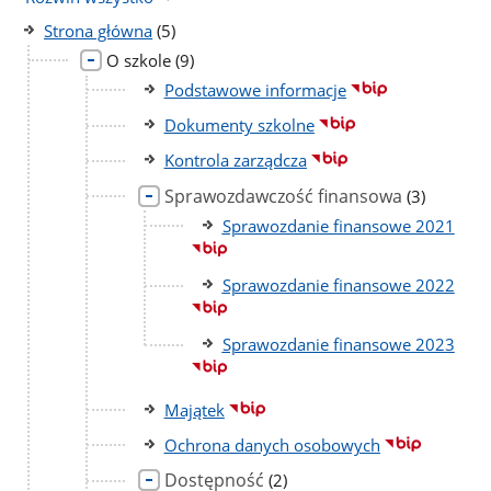
liczba
Strona główna
(5)
podstron
liczba
O szkole
(9)
podstron
Podstawowe informacje
Dokumenty szkolne
Kontrola zarządcza
Sprawozdawczość finansowa
liczba
(3)
podstron
Sprawozdanie finansowe 2021
Sprawozdanie finansowe 2022
Sprawozdanie finansowe 2023
Majątek
Ochrona danych osobowych
Dostępność
liczba
(2)