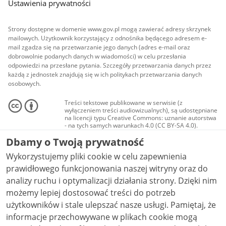
Ustawienia prywatności
Strony dostępne w domenie www.gov.pl mogą zawierać adresy skrzynek
mailowych. Użytkownik korzystający z odnośnika będącego adresem e-
mail zgadza się na przetwarzanie jego danych (adres e-mail oraz
dobrowolnie podanych danych w wiadomości) w celu przesłania
odpowiedzi na przesłane pytania. Szczegóły przetwarzania danych przez
każdą z jednostek znajdują się w ich politykach przetwarzania danych
osobowych.
Treści tekstowe publikowane w serwisie (z
wyłączeniem treści audiowizualnych), są udostępniane
na licencji typu Creative Commons: uznanie autorstwa
- na tych samych warunkach 4.0 (CC BY-SA 4.0).
Materiały audiowizualne, w tym zdjęcia, materiały
Dbamy o Twoją prywatność
audio i wideo, są udostępniane na licencji typu
Creative Commons: uznanie autorstwa użycie
Wykorzystujemy pliki cookie w celu zapewnienia
niekomercyjne - bez utworów zależnych 4.0 (CC BY-
NC-ND 4.0), o ile nie jest to stwierdzone inaczej.
prawidłowego funkcjonowania naszej witryny oraz do
analizy ruchu i optymalizacji działania strony. Dzięki nim
możemy lepiej dostosować treści do potrzeb
użytkowników i stale ulepszać nasze usługi. Pamiętaj, że
informacje przechowywane w plikach cookie mogą