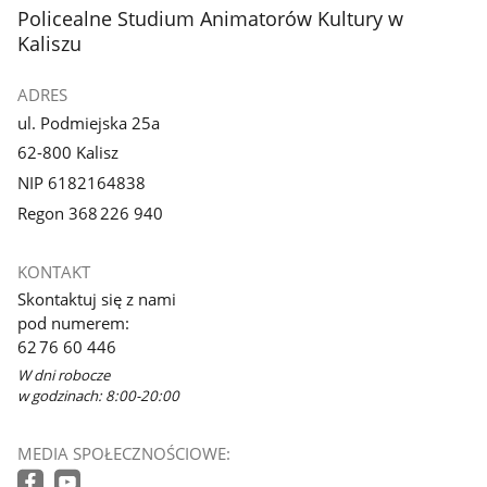
stopka
Policealne Studium Animatorów Kultury w
Kaliszu
ADRES
ul. Podmiejska 25a
62-800 Kalisz
NIP 6182164838
Regon 368 226 940
KONTAKT
Skontaktuj się z nami
pod numerem:
62 76 60 446
W dni robocze
w godzinach: 8:00-20:00
MEDIA SPOŁECZNOŚCIOWE: