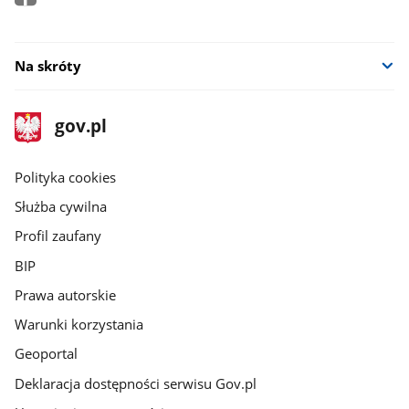
Na skróty
stopka
Strona
gov.pl
gov.pl
główna
gov.pl
Polityka cookies
Służba cywilna
Profil zaufany
BIP
Prawa autorskie
Warunki korzystania
Geoportal
Deklaracja dostępności serwisu Gov.pl