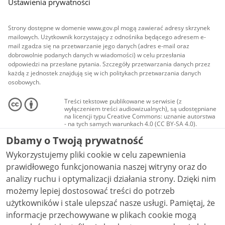
Ustawienia prywatności
Strony dostępne w domenie www.gov.pl mogą zawierać adresy skrzynek
mailowych. Użytkownik korzystający z odnośnika będącego adresem e-
mail zgadza się na przetwarzanie jego danych (adres e-mail oraz
dobrowolnie podanych danych w wiadomości) w celu przesłania
odpowiedzi na przesłane pytania. Szczegóły przetwarzania danych przez
każdą z jednostek znajdują się w ich politykach przetwarzania danych
osobowych.
Treści tekstowe publikowane w serwisie (z
wyłączeniem treści audiowizualnych), są udostępniane
na licencji typu Creative Commons: uznanie autorstwa
- na tych samych warunkach 4.0 (CC BY-SA 4.0).
Materiały audiowizualne, w tym zdjęcia, materiały
Dbamy o Twoją prywatność
audio i wideo, są udostępniane na licencji typu
Creative Commons: uznanie autorstwa użycie
Wykorzystujemy pliki cookie w celu zapewnienia
niekomercyjne - bez utworów zależnych 4.0 (CC BY-
NC-ND 4.0), o ile nie jest to stwierdzone inaczej.
prawidłowego funkcjonowania naszej witryny oraz do
analizy ruchu i optymalizacji działania strony. Dzięki nim
możemy lepiej dostosować treści do potrzeb
użytkowników i stale ulepszać nasze usługi. Pamiętaj, że
informacje przechowywane w plikach cookie mogą