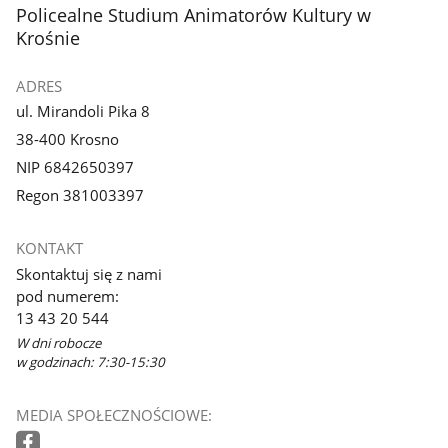
stopka
Policealne Studium Animatorów Kultury w
Krośnie
ADRES
ul. Mirandoli Pika 8
38-400 Krosno
NIP 6842650397
Regon 381003397
KONTAKT
Skontaktuj się z nami
pod numerem:
13 43 20 544
W dni robocze
w godzinach: 7:30-15:30
MEDIA SPOŁECZNOŚCIOWE: