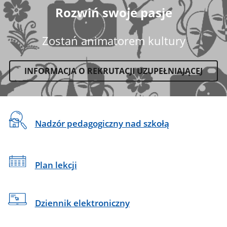
Rozwiń swoje pasje
Zostań animatorem kultury
INFORMACJA O REKRUTACJI UZUPEŁNIAJĄCEJ
CSS
Banner
Na
do
Nadzór pedagogiczny nad szkołą
reklamowy
skróty
sekcji
Banner
Plan lekcji
Dziennik elektroniczny