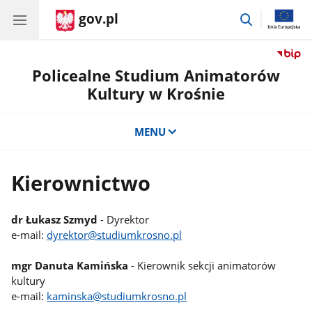
gov.pl
przejdź
do
wyszukiwar
Policealne Studium Animatorów
Kultury w Krośnie
MENU
Kierownictwo
dr Łukasz Szmyd
- Dyrektor
e-mail:
dyrektor@studiumkrosno.pl
mgr Danuta Kamińska
- Kierownik sekcji animatorów
kultury
e-mail:
kaminska@studiumkrosno.pl