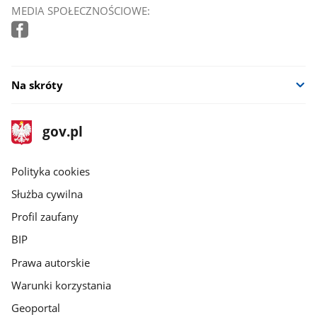
MEDIA SPOŁECZNOŚCIOWE:
Na skróty
stopka
Strona
gov.pl
gov.pl
główna
gov.pl
Polityka cookies
Służba cywilna
Profil zaufany
BIP
Prawa autorskie
Warunki korzystania
Geoportal