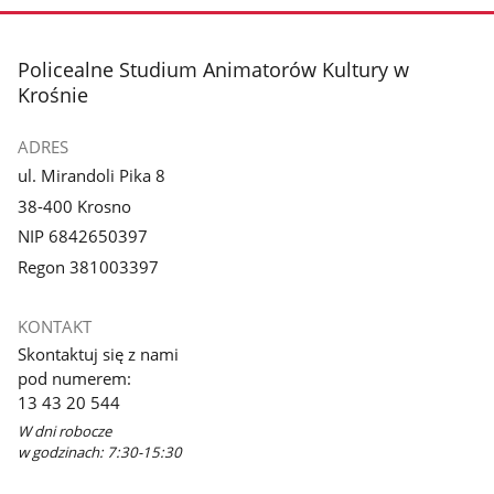
stopka
Policealne Studium Animatorów Kultury w
Krośnie
ADRES
ul. Mirandoli Pika 8
38-400 Krosno
NIP 6842650397
Regon 381003397
KONTAKT
Skontaktuj się z nami
pod numerem:
13 43 20 544
W dni robocze
w godzinach: 7:30-15:30