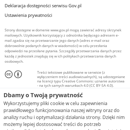
Deklaracja dostępności serwisu Gov.pl
Ustawienia prywatności
Strony dostępne w domenie www.gov.pl mogą zawierać adresy skrzynek
mailowych. Użytkownik korzystający z odnośnika będącego adresem e-
mail zgadza się na przetwarzanie jego danych (adres e-mail oraz
dobrowolnie podanych danych w wiadomości) w celu przesłania
odpowiedzi na przesłane pytania. Szczegóły przetwarzania danych przez
każdą z jednostek znajdują się w ich politykach przetwarzania danych
osobowych.
Treści tekstowe publikowane w serwisie (z
wyłączeniem treści audiowizualnych), są udostępniane
na licencji typu Creative Commons: uznanie autorstwa
- na tych samych warunkach 4.0 (CC BY-SA 4.0).
Materiały audiowizualne, w tym zdjęcia, materiały
Dbamy o Twoją prywatność
audio i wideo, są udostępniane na licencji typu
Creative Commons: uznanie autorstwa użycie
Wykorzystujemy pliki cookie w celu zapewnienia
niekomercyjne - bez utworów zależnych 4.0 (CC BY-
NC-ND 4.0), o ile nie jest to stwierdzone inaczej.
prawidłowego funkcjonowania naszej witryny oraz do
analizy ruchu i optymalizacji działania strony. Dzięki nim
możemy lepiej dostosować treści do potrzeb