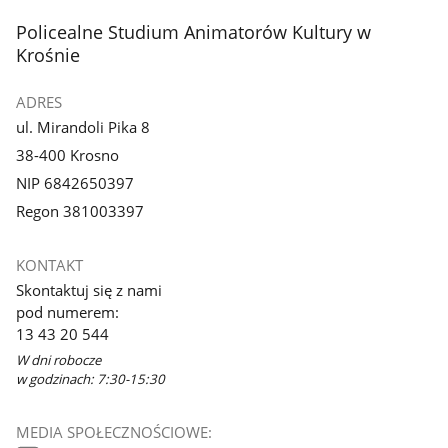
stopka
Policealne Studium Animatorów Kultury w
Krośnie
ADRES
ul. Mirandoli Pika 8
38-400 Krosno
NIP 6842650397
Regon 381003397
KONTAKT
Skontaktuj się z nami
pod numerem:
13 43 20 544
W dni robocze
w godzinach: 7:30-15:30
MEDIA SPOŁECZNOŚCIOWE: