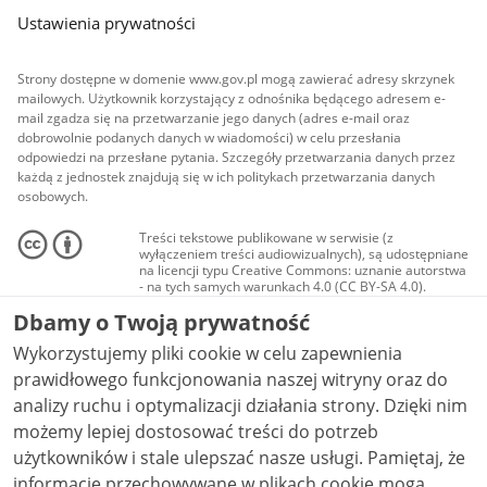
Ustawienia prywatności
Strony dostępne w domenie www.gov.pl mogą zawierać adresy skrzynek
mailowych. Użytkownik korzystający z odnośnika będącego adresem e-
mail zgadza się na przetwarzanie jego danych (adres e-mail oraz
dobrowolnie podanych danych w wiadomości) w celu przesłania
odpowiedzi na przesłane pytania. Szczegóły przetwarzania danych przez
każdą z jednostek znajdują się w ich politykach przetwarzania danych
osobowych.
Treści tekstowe publikowane w serwisie (z
wyłączeniem treści audiowizualnych), są udostępniane
na licencji typu Creative Commons: uznanie autorstwa
- na tych samych warunkach 4.0 (CC BY-SA 4.0).
Materiały audiowizualne, w tym zdjęcia, materiały
Dbamy o Twoją prywatność
audio i wideo, są udostępniane na licencji typu
Creative Commons: uznanie autorstwa użycie
Wykorzystujemy pliki cookie w celu zapewnienia
niekomercyjne - bez utworów zależnych 4.0 (CC BY-
NC-ND 4.0), o ile nie jest to stwierdzone inaczej.
prawidłowego funkcjonowania naszej witryny oraz do
analizy ruchu i optymalizacji działania strony. Dzięki nim
możemy lepiej dostosować treści do potrzeb
użytkowników i stale ulepszać nasze usługi. Pamiętaj, że
informacje przechowywane w plikach cookie mogą