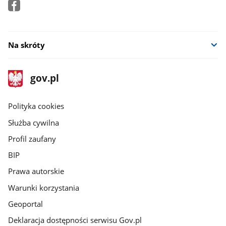
Na skróty
stopka
Strona
gov.pl
gov.pl
główna
gov.pl
Polityka cookies
Służba cywilna
Profil zaufany
BIP
Prawa autorskie
Warunki korzystania
Geoportal
Deklaracja dostępności serwisu Gov.pl