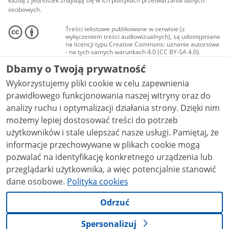
każdą z jednostek znajdują się w ich politykach przetwarzania danych
osobowych.
Treści tekstowe publikowane w serwisie (z
wyłączeniem treści audiowizualnych), są udostępniane
na licencji typu Creative Commons: uznanie autorstwa
- na tych samych warunkach 4.0 (CC BY-SA 4.0).
Materiały audiowizualne, w tym zdjęcia, materiały
Dbamy o Twoją prywatność
audio i wideo, są udostępniane na licencji typu
Creative Commons: uznanie autorstwa użycie
Wykorzystujemy pliki cookie w celu zapewnienia
niekomercyjne - bez utworów zależnych 4.0 (CC BY-
NC-ND 4.0), o ile nie jest to stwierdzone inaczej.
prawidłowego funkcjonowania naszej witryny oraz do
analizy ruchu i optymalizacji działania strony. Dzięki nim
możemy lepiej dostosować treści do potrzeb
użytkowników i stale ulepszać nasze usługi. Pamiętaj, że
informacje przechowywane w plikach cookie mogą
pozwalać na identyfikację konkretnego urządzenia lub
przeglądarki użytkownika, a więc potencjalnie stanowić
dane osobowe.
Polityka cookies
Odrzuć
Spersonalizuj