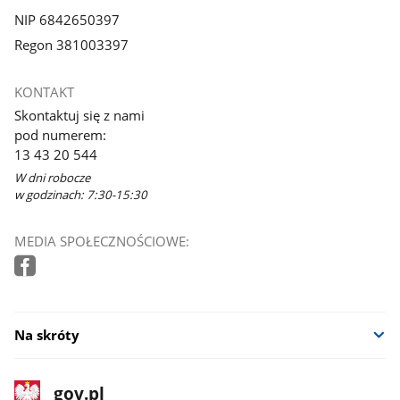
NIP 6842650397
Regon 381003397
KONTAKT
Skontaktuj się z nami
pod numerem:
13 43 20 544
W dni robocze
w godzinach: 7:30-15:30
MEDIA SPOŁECZNOŚCIOWE:
Na skróty
stopka
Strona
gov.pl