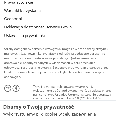
Prawa autorskie
Warunki korzystania
Geoportal
Deklaracja dostępności serwisu Gov.pl
Ustawienia prywatności
Strony dostępne w domenie www.gov.pl mogą zawierać adresy skrzynek
mailowych. Użytkownik korzystający z odnośnika będącego adresem e-
mail zgadza się na przetwarzanie jego danych (adres e-mail oraz
dobrowolnie podanych danych w wiadomości) w celu przesłania
odpowiedzi na przesłane pytania. Szczegóły przetwarzania danych przez
każdą z jednostek znajdują się w ich politykach przetwarzania danych
osobowych.
Treści tekstowe publikowane w serwisie (z
wyłączeniem treści audiowizualnych), są udostępniane
na licencji typu Creative Commons: uznanie autorstwa
- na tych samych warunkach 4.0 (CC BY-SA 4.0).
Materiały audiowizualne, w tym zdjęcia, materiały
Dbamy o Twoją prywatność
audio i wideo, są udostępniane na licencji typu
Creative Commons: uznanie autorstwa użycie
Wykorzystujemy pliki cookie w celu zapewnienia
niekomercyjne - bez utworów zależnych 4.0 (CC BY-