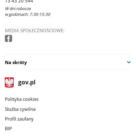
13 43 20 544
W dni robocze
w godzinach: 7:30-15:30
MEDIA SPOŁECZNOŚCIOWE:
Na skróty
stopka
Strona
gov.pl
gov.pl
główna
gov.pl
Polityka cookies
Służba cywilna
Profil zaufany
BIP