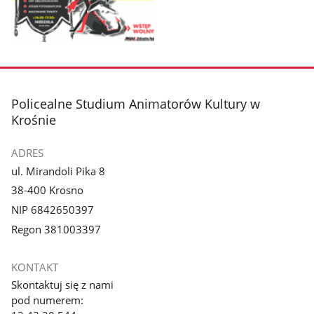
Pokaż
zdjęcie
1
z
stopka
Policealne Studium Animatorów Kultury w
galerii.
Krośnie
ADRES
ul. Mirandoli Pika 8
38-400 Krosno
NIP 6842650397
Regon 381003397
KONTAKT
Skontaktuj się z nami
pod numerem: