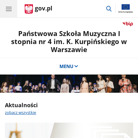
gov.pl
przejdź
do
wyszukiwar
Państwowa Szkoła Muzyczna I
stopnia nr 4 im. K. Kurpińskiego w
Warszawie
MENU
CSS
Aktualności
do
zobacz wszystkie
sekcji
Banner