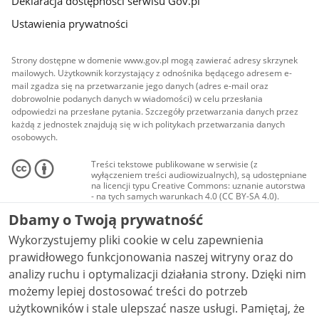
Deklaracja dostępności serwisu Gov.pl
Ustawienia prywatności
Strony dostępne w domenie www.gov.pl mogą zawierać adresy skrzynek
mailowych. Użytkownik korzystający z odnośnika będącego adresem e-
mail zgadza się na przetwarzanie jego danych (adres e-mail oraz
dobrowolnie podanych danych w wiadomości) w celu przesłania
odpowiedzi na przesłane pytania. Szczegóły przetwarzania danych przez
każdą z jednostek znajdują się w ich politykach przetwarzania danych
osobowych.
Treści tekstowe publikowane w serwisie (z
wyłączeniem treści audiowizualnych), są udostępniane
na licencji typu Creative Commons: uznanie autorstwa
- na tych samych warunkach 4.0 (CC BY-SA 4.0).
Materiały audiowizualne, w tym zdjęcia, materiały
Dbamy o Twoją prywatność
audio i wideo, są udostępniane na licencji typu
Creative Commons: uznanie autorstwa użycie
Wykorzystujemy pliki cookie w celu zapewnienia
niekomercyjne - bez utworów zależnych 4.0 (CC BY-
NC-ND 4.0), o ile nie jest to stwierdzone inaczej.
prawidłowego funkcjonowania naszej witryny oraz do
analizy ruchu i optymalizacji działania strony. Dzięki nim
możemy lepiej dostosować treści do potrzeb
użytkowników i stale ulepszać nasze usługi. Pamiętaj, że