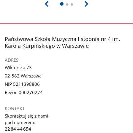
stopka
Państwowa Szkoła Muzyczna I stopnia nr 4 im.
Karola Kurpińskiego w Warszawie
ADRES
Wiktorska 73
02-582 Warszawa
NIP 5211398806
Regon 000276274
KONTAKT
Skontaktuj się z nami
pod numerem:
22 84 44 654