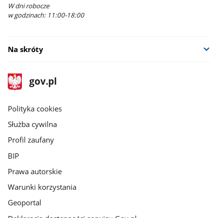
W dni robocze
w godzinach: 11:00-18:00
Na skróty
stopka
Strona
gov.pl
gov.pl
główna
gov.pl
Polityka cookies
Służba cywilna
Profil zaufany
BIP
Prawa autorskie
Warunki korzystania
Geoportal