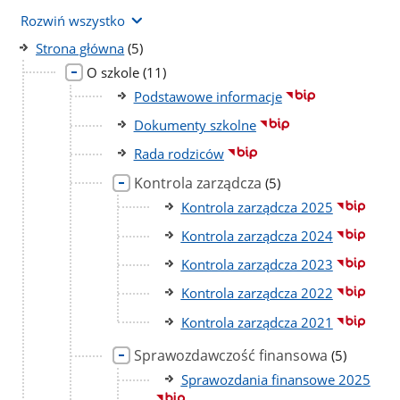
Rozwiń wszystko
liczba
Strona główna
(5)
podstron
liczba
O szkole
(11)
podstron
Podstawowe informacje
Dokumenty szkolne
Rada rodziców
Kontrola zarządcza
liczba
(5)
podstron
Kontrola zarządcza 2025
Kontrola zarządcza 2024
Kontrola zarządcza 2023
Kontrola zarządcza 2022
Kontrola zarządcza 2021
Sprawozdawczość finansowa
liczba
(5)
podstron
Sprawozdania finansowe 2025