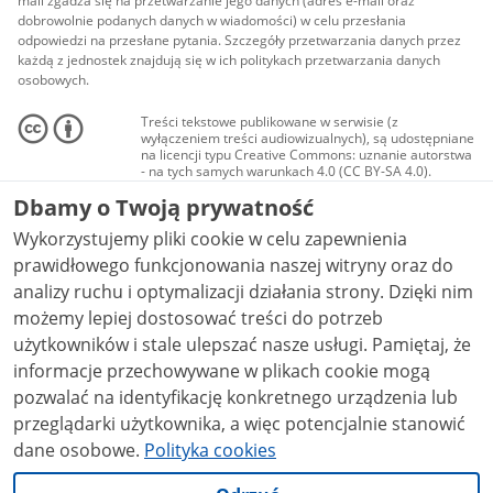
mail zgadza się na przetwarzanie jego danych (adres e-mail oraz
dobrowolnie podanych danych w wiadomości) w celu przesłania
odpowiedzi na przesłane pytania. Szczegóły przetwarzania danych przez
każdą z jednostek znajdują się w ich politykach przetwarzania danych
osobowych.
Treści tekstowe publikowane w serwisie (z
wyłączeniem treści audiowizualnych), są udostępniane
na licencji typu Creative Commons: uznanie autorstwa
- na tych samych warunkach 4.0 (CC BY-SA 4.0).
Materiały audiowizualne, w tym zdjęcia, materiały
Dbamy o Twoją prywatność
audio i wideo, są udostępniane na licencji typu
Creative Commons: uznanie autorstwa użycie
Wykorzystujemy pliki cookie w celu zapewnienia
niekomercyjne - bez utworów zależnych 4.0 (CC BY-
NC-ND 4.0), o ile nie jest to stwierdzone inaczej.
prawidłowego funkcjonowania naszej witryny oraz do
analizy ruchu i optymalizacji działania strony. Dzięki nim
możemy lepiej dostosować treści do potrzeb
użytkowników i stale ulepszać nasze usługi. Pamiętaj, że
informacje przechowywane w plikach cookie mogą
pozwalać na identyfikację konkretnego urządzenia lub
przeglądarki użytkownika, a więc potencjalnie stanowić
dane osobowe.
Polityka cookies