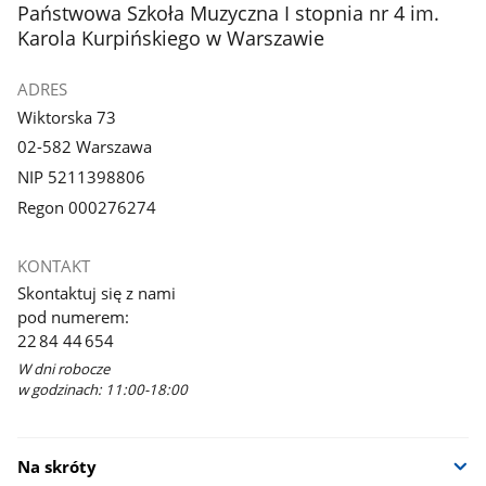
stopka
Państwowa Szkoła Muzyczna I stopnia nr 4 im.
Karola Kurpińskiego w Warszawie
ADRES
Wiktorska 73
02-582 Warszawa
NIP 5211398806
Regon 000276274
KONTAKT
Skontaktuj się z nami
pod numerem:
22 84 44 654
W dni robocze
w godzinach: 11:00-18:00
Na skróty