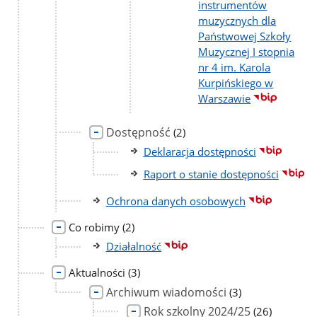
instrumentów
muzycznych dla
Państwowej Szkoły
Muzycznej I stopnia
nr 4 im. Karola
Kurpińskiego w
Warszawie
Dostępność
liczba
(2)
podstron
Deklaracja dostępności
Raport o stanie dostępności
Ochrona danych osobowych
liczba
Co robimy
(2)
podstron
Działalność
liczba
Aktualności
(3)
podstron
Archiwum wiadomości
liczba
(3)
podstron
Rok szkolny 2024/25
liczba
(26)