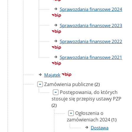
Sprawozdania finansowe 2024
Sprawozdania finansowe 2023
Sprawozdania finansowe 2022
Sprawozdania finansowe 2021
Majątek
Zamówienia publiczne
liczba
(2)
podstron
Postępowania, do których
stosuje się przepisy ustawy PZP
liczb
pods
(2)
Ogłoszenia o
zamówieniach 2024
liczba
(1)
podstron
Dostawa