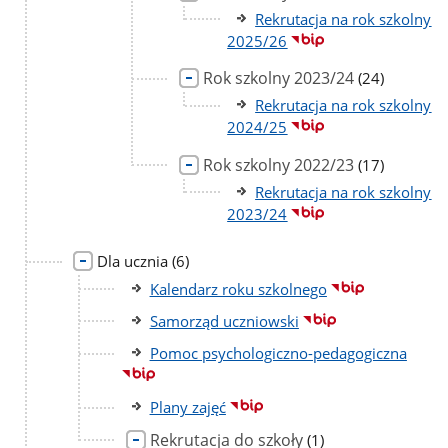
podstron
Rekrutacja na rok szkolny
2025/26
Rok szkolny 2023/24
liczba
(24)
podstron
Rekrutacja na rok szkolny
2024/25
Rok szkolny 2022/23
liczba
(17)
podstron
Rekrutacja na rok szkolny
2023/24
liczba
Dla ucznia
(6)
podstron
Kalendarz roku szkolnego
Samorząd uczniowski
Pomoc psychologiczno-pedagogiczna
Plany zajęć
Rekrutacja do szkoły
liczba
(1)