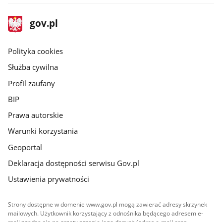
stopka
Strona
gov.pl
gov.pl
główna
gov.pl
Polityka cookies
Służba cywilna
Profil zaufany
BIP
Prawa autorskie
Warunki korzystania
Geoportal
Deklaracja dostępności serwisu Gov.pl
Ustawienia prywatności
Strony dostępne w domenie www.gov.pl mogą zawierać adresy skrzynek
mailowych. Użytkownik korzystający z odnośnika będącego adresem e-