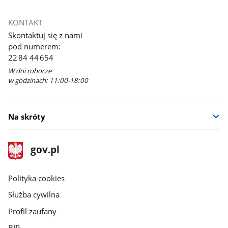
KONTAKT
Skontaktuj się z nami
pod numerem:
22 84 44 654
W dni robocze
w godzinach: 11:00-18:00
Na skróty
stopka
Strona
gov.pl
gov.pl
główna
gov.pl
Polityka cookies
Służba cywilna
Profil zaufany
BIP