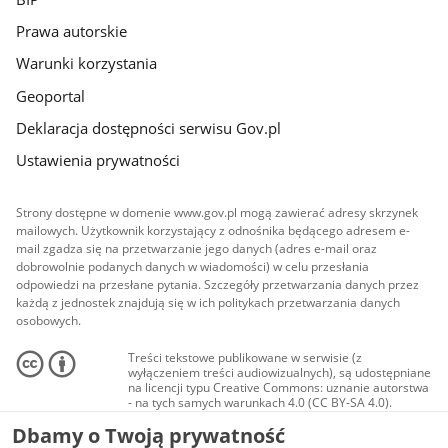
Prawa autorskie
Warunki korzystania
Geoportal
Deklaracja dostępności serwisu Gov.pl
Ustawienia prywatności
Strony dostępne w domenie www.gov.pl mogą zawierać adresy skrzynek
mailowych. Użytkownik korzystający z odnośnika będącego adresem e-
mail zgadza się na przetwarzanie jego danych (adres e-mail oraz
dobrowolnie podanych danych w wiadomości) w celu przesłania
odpowiedzi na przesłane pytania. Szczegóły przetwarzania danych przez
każdą z jednostek znajdują się w ich politykach przetwarzania danych
osobowych.
Treści tekstowe publikowane w serwisie (z
wyłączeniem treści audiowizualnych), są udostępniane
na licencji typu Creative Commons: uznanie autorstwa
- na tych samych warunkach 4.0 (CC BY-SA 4.0).
Materiały audiowizualne, w tym zdjęcia, materiały
Dbamy o Twoją prywatność
audio i wideo, są udostępniane na licencji typu
Creative Commons: uznanie autorstwa użycie