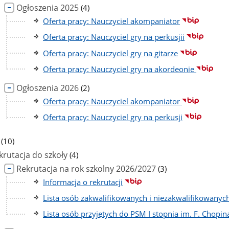
liczba
Ogłoszenia 2025
(4)
podstron
Oferta pracy: Nauczyciel akompaniator
Oferta pracy: Nauczyciel gry na perkusjii
Oferta pracy: Nauczyciel gry na gitarze
Oferta pracy: Nauczyciel gry na akordeonie
liczba
Ogłoszenia 2026
(2)
podstron
Oferta pracy: Nauczyciel akompaniator
Oferta pracy: Nauczyciel gry na perkusji
liczba
(10)
podstron
liczba
krutacja do szkoły
(4)
podstron
liczba
Rekrutacja na rok szkolny 2026/2027
(3)
podstron
Informacja o rekrutacji
Lista osób zakwalifikowanych i niezakwalifikowanych
Lista osób przyjętych do PSM I stopnia im. F. Chopi