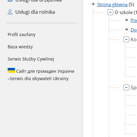
licz
Strona główna
(5)
pod
Usługi dla rolnika
l
O szkole
(
p
Po
Do
Profil zaufany
Ko
Baza wiedzy
Serwis Służby Cywilnej
Сайт для громадян України
–
Serwis dla obywateli Ukrainy
Sp