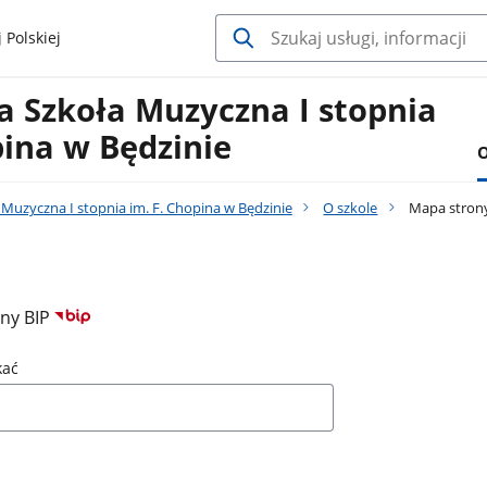
 Polskiej
 Szkoła Muzyczna I stopnia
pina w Będzinie
O
Muzyczna I stopnia im. F. Chopina w Będzinie
O szkole
Mapa stron
ony BIP
kać