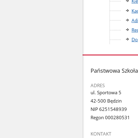
Ki
Ka
Ad
Re
Do
stopka
Państwowa Szkoła 
ADRES
ul. Sportowa 5
42-500 Będzin
NIP 6251548939
Regon 000280531
KONTAKT