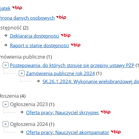
jątek
hrona danych osobowych
liczba
stępność
(2)
podstron
Deklaracja dostępności
Raport o stanie dostępności
liczba
mówienia publiczne
(1)
podstron
l
Postępowania, do których stosuje się przepisy ustawy PZP
(1
p
liczba
Zamówienia publiczne rok 2024
(1)
podstron
SK.26.1.2024: Wykonanie wielobranżowej dok
liczba
łoszenia
(4)
podstron
liczba
Ogłoszenia 2023
(1)
podstron
Oferta pracy: Nauczyciel skrzypiec
liczba
Ogłoszenia 2024
(1)
podstron
Oferta pracy: Nauczyciel akompaniator