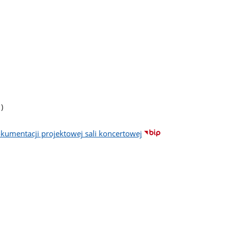
iczba
)
odstron
umentacji projektowej sali koncertowej