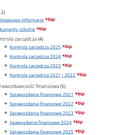
ba
stron
iczba
12)
odstron
dstawowe informacje
kumenty szkolne
liczba
ntrola zarządcza
(4)
podstron
Kontrola zarządcza 2025
Kontrola zarządcza 2024
Kontrola zarządcza 2023
Kontrola zarządcza 2021 i 2022
liczba
rawozdawczość finansowa
(5)
podstron
Sprawozdania finansowe 2021
Sprawozdania finansowe 2022
Sprawozdania finansowe 2023
Spawozdania finansowe 2024
Sprawozdania finansowe 2025