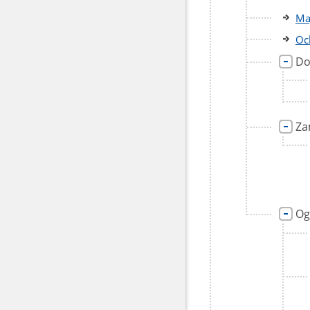
Ma
Oc
Do
Za
Og