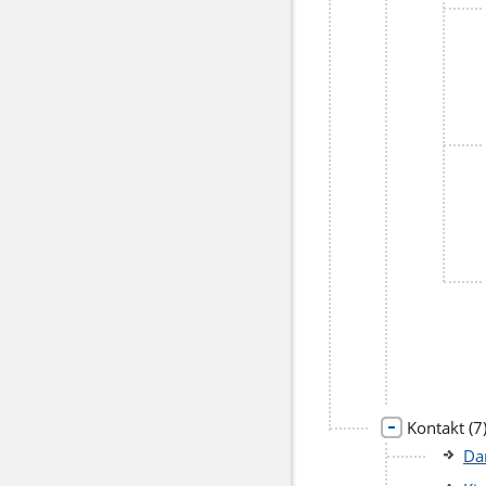
li
Kontakt
(7
po
Da