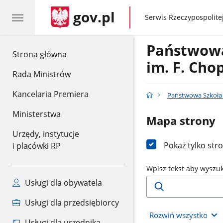
gov.pl
gov.pl
Serwis Rzeczypospolitej
Państwowa
gov.pl
Strona główna
im. F. Cho
Rada Ministrów
Kancelaria Premiera
Państwowa Szkoła 
Ministerstwa
Mapa strony
Urzędy, instytucje
Pokaż tylko str
i placówki RP
Wpisz tekst aby wyszu
Usługi dla obywatela
Usługi dla przedsiębiorcy
Rozwiń wszystko
Usługi dla urzędnika