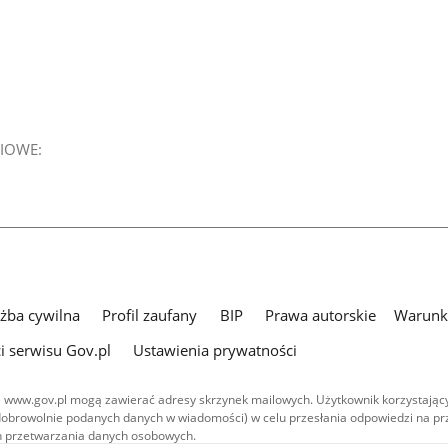
IOWE:
użba cywilna
Profil zaufany
BIP
Prawa autorskie
Warunki
i serwisu Gov.pl
Ustawienia prywatności
 www.gov.pl mogą zawierać adresy skrzynek mailowych. Użytkownik korzystający
dobrowolnie podanych danych w wiadomości) w celu przesłania odpowiedzi na prz
ach przetwarzania danych osobowych.