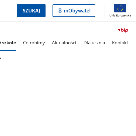
Logowanie
SZUKAJ
mObywatel
do
panelu
 szkole
Co robimy
Aktualności
Dla ucznia
Kontakt
y