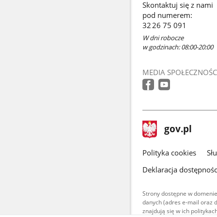
Skontaktuj się z nami
pod numerem:
32 26 75 091
W dni robocze
w godzinach: 08:00-20:00
MEDIA SPOŁECZNOŚC
stopka
Strona
gov.pl
gov.pl
główna
gov.pl
Polityka cookies
Sł
Deklaracja dostępnośc
Strony dostępne w domenie
danych (adres e-mail oraz 
znajdują się w ich polityk