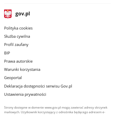
stopka
Strona
gov.pl
gov.pl
główna
gov.pl
Polityka cookies
Służba cywilna
Profil zaufany
BIP
Prawa autorskie
Warunki korzystania
Geoportal
Deklaracja dostępności serwisu Gov.pl
Ustawienia prywatności
Strony dostępne w domenie www.gov.pl mogą zawierać adresy skrzynek
mailowych. Użytkownik korzystający z odnośnika będącego adresem e-