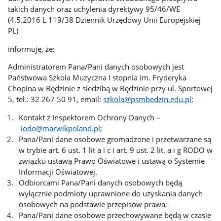
takich danych oraz uchylenia dyrektywy 95/46/WE
(4.5.2016 L 119/38 Dziennik Urzędowy Unii Europejskiej
PL)
informuję, że:
Administratorem Pana/Pani danych osobowych jest
Państwowa Szkoła Muzyczna I stopnia im. Fryderyka
Chopina w Będzinie z siedzibą w Będzinie przy ul. Sportowej
5, tel.: 32 267 50 91, email:
szkola@psmbedzin.edu.pl
;
Kontakt z Inspektorem Ochrony Danych –
iodo@marwikpoland.pl
;
Pana/Pani dane osobowe gromadzone i przetwarzane są
w trybie art. 6 ust. 1 lit a i c i art. 9 ust. 2 lit. a i g RODO w
związku ustawą Prawo Oświatowe i ustawą o Systemie
Informacji Oświatowej.
Odbiorcami Pana/Pani danych osobowych będą
wyłącznie podmioty uprawnione do uzyskania danych
osobowych na podstawie przepisów prawa;
Pana/Pani dane osobowe przechowywane będą w czasie