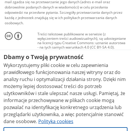
mail zgadza się na przetwarzanie jego danych (adres e-mail oraz
dobrowolnie podanych danych w wiadomości) w celu przesłania
odpowiedzi na przesłane pytania. Szczegóły przetwarzania danych przez
każdą z jednostek znajdują się w ich politykach przetwarzania danych
osobowych.
Treści tekstowe publikowane w serwisie (z
wyłączeniem treści audiowizualnych), są udostępniane
na licencji typu Creative Commons: uznanie autorstwa
- na tych samych warunkach 4.0 (CC BY-SA 4.0).
Materiały audiowizualne, w tym zdjęcia, materiały
Dbamy o Twoją prywatność
audio i wideo, są udostępniane na licencji typu
Creative Commons: uznanie autorstwa użycie
Wykorzystujemy pliki cookie w celu zapewnienia
niekomercyjne - bez utworów zależnych 4.0 (CC BY-
NC-ND 4.0), o ile nie jest to stwierdzone inaczej.
prawidłowego funkcjonowania naszej witryny oraz do
analizy ruchu i optymalizacji działania strony. Dzięki nim
możemy lepiej dostosować treści do potrzeb
użytkowników i stale ulepszać nasze usługi. Pamiętaj, że
informacje przechowywane w plikach cookie mogą
pozwalać na identyfikację konkretnego urządzenia lub
przeglądarki użytkownika, a więc potencjalnie stanowić
dane osobowe.
Polityka cookies