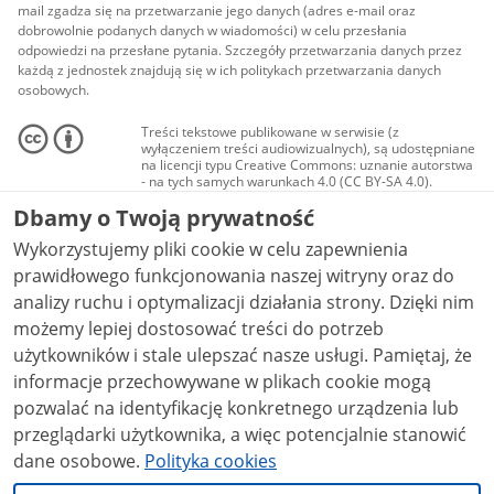
mail zgadza się na przetwarzanie jego danych (adres e-mail oraz
dobrowolnie podanych danych w wiadomości) w celu przesłania
odpowiedzi na przesłane pytania. Szczegóły przetwarzania danych przez
każdą z jednostek znajdują się w ich politykach przetwarzania danych
osobowych.
Treści tekstowe publikowane w serwisie (z
wyłączeniem treści audiowizualnych), są udostępniane
na licencji typu Creative Commons: uznanie autorstwa
- na tych samych warunkach 4.0 (CC BY-SA 4.0).
Materiały audiowizualne, w tym zdjęcia, materiały
Dbamy o Twoją prywatność
audio i wideo, są udostępniane na licencji typu
Creative Commons: uznanie autorstwa użycie
Wykorzystujemy pliki cookie w celu zapewnienia
niekomercyjne - bez utworów zależnych 4.0 (CC BY-
NC-ND 4.0), o ile nie jest to stwierdzone inaczej.
prawidłowego funkcjonowania naszej witryny oraz do
analizy ruchu i optymalizacji działania strony. Dzięki nim
możemy lepiej dostosować treści do potrzeb
użytkowników i stale ulepszać nasze usługi. Pamiętaj, że
informacje przechowywane w plikach cookie mogą
pozwalać na identyfikację konkretnego urządzenia lub
przeglądarki użytkownika, a więc potencjalnie stanowić
dane osobowe.
Polityka cookies