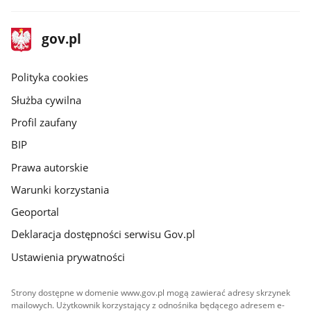
stopka
Strona
gov.pl
gov.pl
główna
gov.pl
Polityka cookies
Służba cywilna
Profil zaufany
BIP
Prawa autorskie
Warunki korzystania
Geoportal
Deklaracja dostępności serwisu Gov.pl
Ustawienia prywatności
Strony dostępne w domenie www.gov.pl mogą zawierać adresy skrzynek
mailowych. Użytkownik korzystający z odnośnika będącego adresem e-