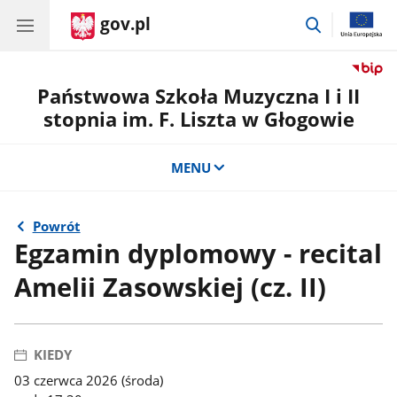
gov.pl
przejdź
do
wyszukiwar
Państwowa Szkoła Muzyczna I i II
stopnia im. F. Liszta w Głogowie
MENU
Powrót
Egzamin dyplomowy - recital
Amelii Zasowskiej (cz. II)
KIEDY
03 czerwca 2026 (środa)