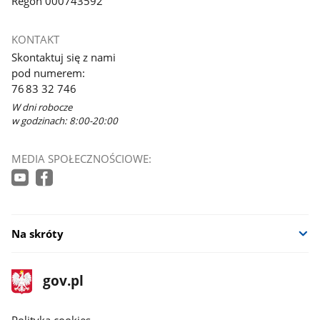
Regon 000743592
KONTAKT
Skontaktuj się z nami
pod numerem:
76 83 32 746
W dni robocze
w godzinach: 8:00-20:00
MEDIA SPOŁECZNOŚCIOWE:
Na skróty
stopka
Strona
gov.pl
gov.pl
główna
gov.pl