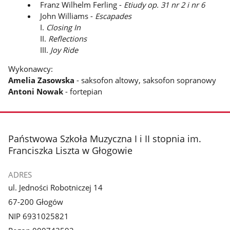
Franz Wilhelm Ferling -
Etiudy op. 31 nr 2 i nr 6
John Williams -
Escapades
I.
Closing In
II.
Reflections
III.
Joy Ride
Wykonawcy:
Amelia Zasowska
- saksofon altowy, saksofon sopranowy
Antoni Nowak
- fortepian
stopka
Państwowa Szkoła Muzyczna I i II stopnia im.
Franciszka Liszta w Głogowie
ADRES
ul. Jedności Robotniczej 14
67-200 Głogów
NIP 6931025821