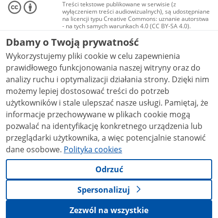
Treści tekstowe publikowane w serwisie (z
wyłączeniem treści audiowizualnych), są udostępniane
na licencji typu Creative Commons: uznanie autorstwa
- na tych samych warunkach 4.0 (CC BY-SA 4.0).
Materiały audiowizualne, w tym zdjęcia, materiały
Dbamy o Twoją prywatność
audio i wideo, są udostępniane na licencji typu
Creative Commons: uznanie autorstwa użycie
Wykorzystujemy pliki cookie w celu zapewnienia
niekomercyjne - bez utworów zależnych 4.0 (CC BY-
NC-ND 4.0), o ile nie jest to stwierdzone inaczej.
prawidłowego funkcjonowania naszej witryny oraz do
analizy ruchu i optymalizacji działania strony. Dzięki nim
możemy lepiej dostosować treści do potrzeb
użytkowników i stale ulepszać nasze usługi. Pamiętaj, że
informacje przechowywane w plikach cookie mogą
pozwalać na identyfikację konkretnego urządzenia lub
przeglądarki użytkownika, a więc potencjalnie stanowić
dane osobowe.
Polityka cookies
Odrzuć
Spersonalizuj
Zezwól na wszystkie