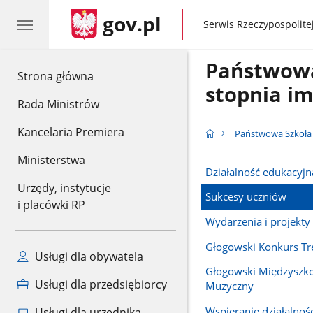
gov.pl
gov.pl
Serwis Rzeczypospolitej
Państwowa 
gov.pl
Strona główna
stopnia im
Rada Ministrów
Kancelaria Premiera
Państwowa Szkoła M
Ministerstwa
Działalność edukacyjn
Urzędy, instytucje
Sukcesy uczniów
i placówki RP
Wydarzenia i projekty
Głogowski Konkurs Tr
Usługi dla obywatela
Głogowski Międzyszko
Usługi dla przedsiębiorcy
Muzyczny
Wspieranie działalnośc
Usługi dla urzędnika