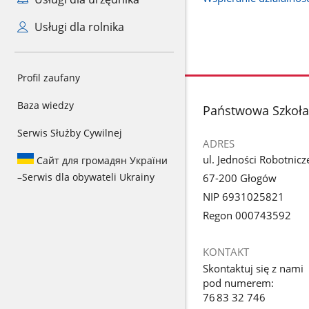
Usługi dla rolnika
Profil zaufany
Baza wiedzy
stopka
Państwowa Szkoła M
Serwis Służby Cywilnej
ADRES
ul. Jedności Robotnicz
Сайт для громадян України
–
Serwis dla obywateli Ukrainy
67-200 Głogów
NIP 6931025821
Regon 000743592
KONTAKT
Skontaktuj się z nami
pod numerem:
76 83 32 746