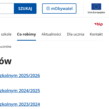
Logowanie
SZUKAJ
mObywatel
do
panelu
 szkole
Co robimy
Aktualności
Dla ucznia
Kontakt
uczniów
iów
szkolnym 2025/2026
szkolnym 2024/2025
szkolnym 2023/2024