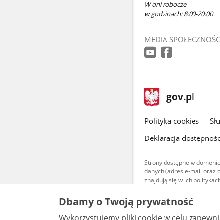
W dni robocze
w godzinach: 8:00-20:00
MEDIA SPOŁECZNOŚC
stopka
Strona
gov.pl
gov.pl
główna
gov.pl
Polityka cookies
Sł
Deklaracja dostępnośc
Strony dostępne w domenie
danych (adres e-mail oraz 
znajdują się w ich polityk
Treści teksto
Dbamy o Twoją prywatność
udostępniane
warunkach 4.0
Wykorzystujemy pliki cookie w celu zapewn