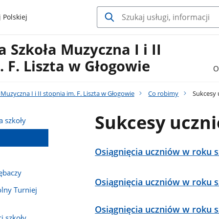
 Polskiej
Szkoła Muzyczna I i II
. F. Liszta w Głogowie
O
uzyczna I i II stopnia im. F. Liszta w Głogowie
Co robimy
Sukcesy 
Sukcesy uczn
a szkoły
Osiągnięcia uczniów w roku 
ębaczy
Osiągnięcia uczniów w roku 
lny Turniej
Osiągnięcia uczniów w roku 
i szkoły