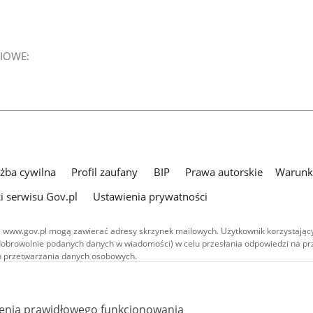
IOWE:
użba cywilna
Profil zaufany
BIP
Prawa autorskie
Warunki
i serwisu Gov.pl
Ustawienia prywatności
 www.gov.pl mogą zawierać adresy skrzynek mailowych. Użytkownik korzystający
dobrowolnie podanych danych w wiadomości) w celu przesłania odpowiedzi na prz
ach przetwarzania danych osobowych.
we publikowane w serwisie (z wyłączeniem treści audiowizualnych), są
 na licencji typu Creative Commons: uznanie autorstwa - na tych samych
 (CC BY-SA 4.0). Materiały audiowizualne, w tym zdjęcia, materiały audio i wideo
ienia prawidłowego funkcjonowania