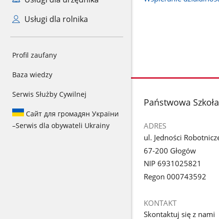
Usługi dla rolnika
Profil zaufany
Baza wiedzy
Serwis Służby Cywilnej
stopka
Państwowa Szkoła M
Сайт для громадян України
–
Serwis dla obywateli Ukrainy
ADRES
ul. Jedności Robotnicz
67-200 Głogów
NIP 6931025821
Regon 000743592
KONTAKT
Skontaktuj się z nami