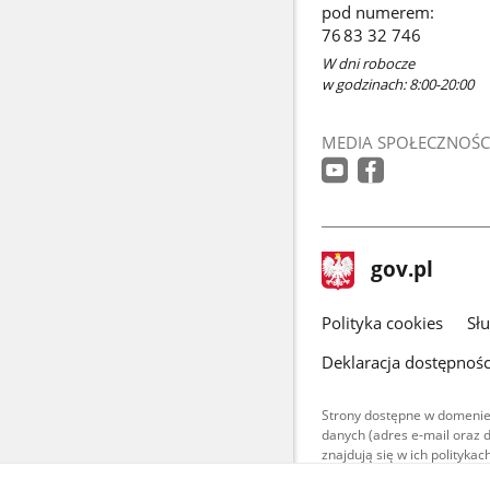
pod numerem:
76 83 32 746
W dni robocze
w godzinach: 8:00-20:00
MEDIA SPOŁECZNOŚC
stopka
Strona
gov.pl
gov.pl
główna
gov.pl
Polityka cookies
Sł
Deklaracja dostępnośc
Strony dostępne w domenie
danych (adres e-mail oraz 
znajdują się w ich polityk