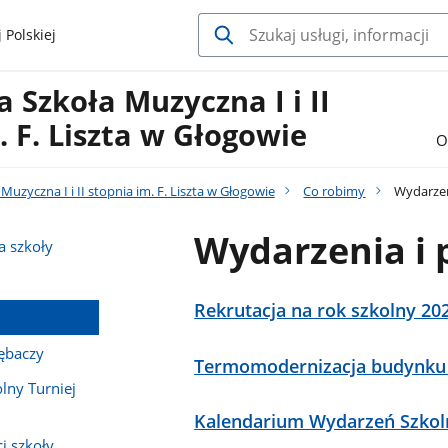
 Polskiej
Szkoła Muzyczna I i II
. F. Liszta w Głogowie
O
uzyczna I i II stopnia im. F. Liszta w Głogowie
Co robimy
Wydarzeni
Wydarzenia i 
a szkoły
Rekrutacja na rok szkolny 20
ębaczy
Termomodernizacja budynku 
lny Turniej
Kalendarium Wydarzeń Szkol
i szkoły