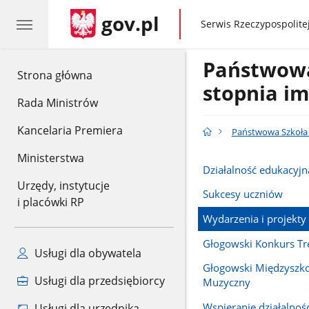
gov.pl
gov.pl
Serwis Rzeczypospolitej
Państwowa 
gov.pl
Strona główna
stopnia im
Rada Ministrów
Kancelaria Premiera
Państwowa Szkoła M
Ministerstwa
Działalność edukacyjn
Urzędy, instytucje
Sukcesy uczniów
i placówki RP
Wydarzenia i projekty
Głogowski Konkurs Tr
Usługi dla obywatela
Głogowski Międzyszko
Usługi dla przedsiębiorcy
Muzyczny
Wspieranie działalnośc
Usługi dla urzędnika