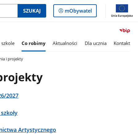
Logowanie
SZUKAJ
mObywatel
do
panelu
 szkole
Co robimy
Aktualności
Dla ucznia
Kontakt
a i projekty
projekty
26/2027
szkoły
nictwa Artystycznego