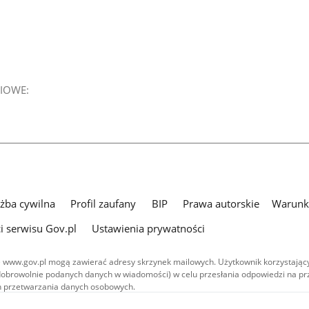
IOWE:
użba cywilna
Profil zaufany
BIP
Prawa autorskie
Warunki
i serwisu Gov.pl
Ustawienia prywatności
 www.gov.pl mogą zawierać adresy skrzynek mailowych. Użytkownik korzystający
dobrowolnie podanych danych w wiadomości) w celu przesłania odpowiedzi na prz
ach przetwarzania danych osobowych.