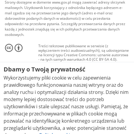
Strony dostępne w domenie www.gov.pl mogą zawierać adresy skrzynek
mailowych. Użytkownik korzystający z odnośnika będącego adresem e-
mail zgadza się na przetwarzanie jego danych (adres e-mail oraz
dobrowolnie podanych danych w wiadomości) w celu przesłania
odpowiedzi na przesłane pytania. Szczegóły przetwarzania danych przez
każdą z jednostek znajdują się w ich politykach przetwarzania danych
osobowych.
Treści tekstowe publikowane w serwisie (z
wyłączeniem treści audiowizualnych), są udostępniane
na licencji typu Creative Commons: uznanie autorstwa
- na tych samych warunkach 4.0 (CC BY-SA 4.0).
Materiały audiowizualne, w tym zdjęcia, materiały
Dbamy o Twoją prywatność
audio i wideo, są udostępniane na licencji typu
Creative Commons: uznanie autorstwa użycie
Wykorzystujemy pliki cookie w celu zapewnienia
niekomercyjne - bez utworów zależnych 4.0 (CC BY-
NC-ND 4.0), o ile nie jest to stwierdzone inaczej.
prawidłowego funkcjonowania naszej witryny oraz do
analizy ruchu i optymalizacji działania strony. Dzięki nim
możemy lepiej dostosować treści do potrzeb
użytkowników i stale ulepszać nasze usługi. Pamiętaj, że
informacje przechowywane w plikach cookie mogą
pozwalać na identyfikację konkretnego urządzenia lub
przeglądarki użytkownika, a więc potencjalnie stanowić