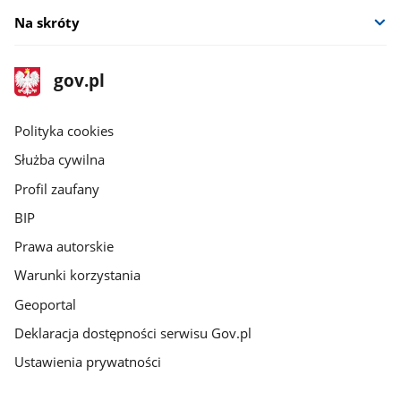
Na skróty
stopka
Strona
gov.pl
gov.pl
główna
gov.pl
Polityka cookies
Służba cywilna
Profil zaufany
BIP
Prawa autorskie
Warunki korzystania
Geoportal
Deklaracja dostępności serwisu Gov.pl
Ustawienia prywatności