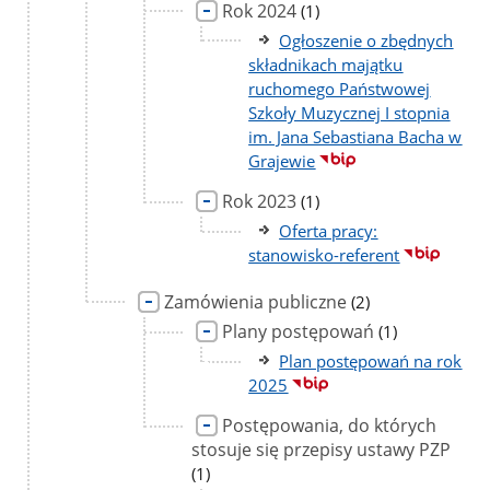
Rok 2024
liczba
(1)
podstron
Ogłoszenie o zbędnych
składnikach majątku
ruchomego Państwowej
Szkoły Muzycznej I stopnia
im. Jana Sebastiana Bacha w
Grajewie
Rok 2023
liczba
(1)
podstron
Oferta pracy:
stanowisko-referent
Zamówienia publiczne
liczba
(2)
podstron
Plany postępowań
liczba
(1)
podstron
Plan postępowań na rok
2025
Postępowania, do których
stosuje się przepisy ustawy PZP
liczb
pods
(1)