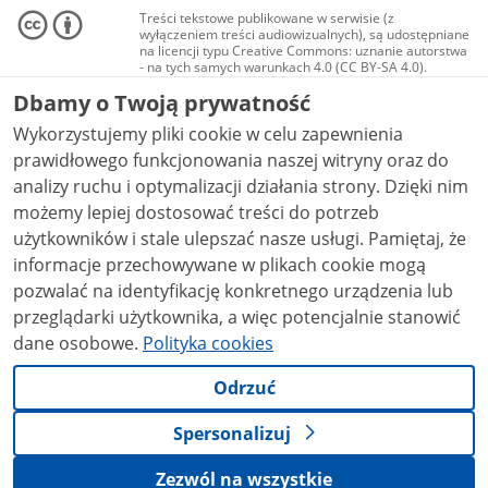
Treści tekstowe publikowane w serwisie (z
wyłączeniem treści audiowizualnych), są udostępniane
na licencji typu Creative Commons: uznanie autorstwa
- na tych samych warunkach 4.0 (CC BY-SA 4.0).
Materiały audiowizualne, w tym zdjęcia, materiały
Dbamy o Twoją prywatność
audio i wideo, są udostępniane na licencji typu
Creative Commons: uznanie autorstwa użycie
Wykorzystujemy pliki cookie w celu zapewnienia
niekomercyjne - bez utworów zależnych 4.0 (CC BY-
NC-ND 4.0), o ile nie jest to stwierdzone inaczej.
prawidłowego funkcjonowania naszej witryny oraz do
analizy ruchu i optymalizacji działania strony. Dzięki nim
możemy lepiej dostosować treści do potrzeb
użytkowników i stale ulepszać nasze usługi. Pamiętaj, że
informacje przechowywane w plikach cookie mogą
pozwalać na identyfikację konkretnego urządzenia lub
przeglądarki użytkownika, a więc potencjalnie stanowić
dane osobowe.
Polityka cookies
Odrzuć
Spersonalizuj
Zezwól na wszystkie