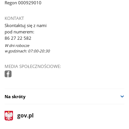
Regon 000929010
KONTAKT
Skontaktuj się z nami
pod numerem:
86 27 22 582
W dni robocze
w godzinach: 07:00-20:30
MEDIA SPOŁECZNOŚCIOWE:
Na skróty
stopka
Strona
gov.pl
gov.pl
główna