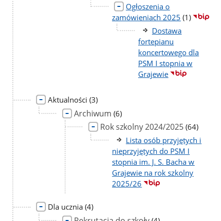
Ogłoszenia o
liczba
zamówieniach 2025
(1)
podstron
Dostawa
fortepianu
koncertowego dla
PSM I stopnia w
Grajewie
liczba
Aktualności
(3)
podstron
Archiwum
liczba
(6)
podstron
Rok szkolny 2024/2025
liczba
(64)
podstron
Lista osób przyjętych i
nieprzyjętych do PSM I
stopnia im. J. S. Bacha w
Grajewie na rok szkolny
2025/26
liczba
Dla ucznia
(4)
podstron
Rekrutacja do szkoły
liczba
(4)