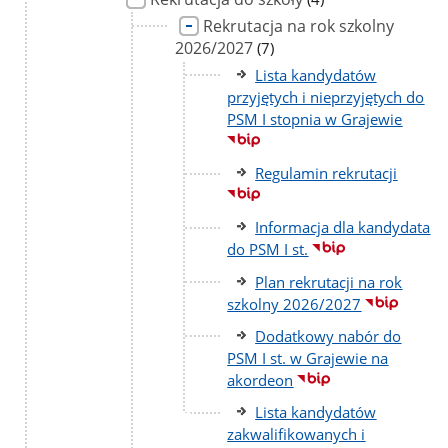
podstron
Rekrutacja na rok szkolny
2026/2027
liczba
(7)
podstron
Lista kandydatów
przyjętych i nieprzyjętych do
PSM I stopnia w Grajewie
Regulamin rekrutacji
Informacja dla kandydata
do PSM I st.
Plan rekrutacji na rok
szkolny 2026/2027
Dodatkowy nabór do
PSM I st. w Grajewie na
akordeon
Lista kandydatów
zakwalifikowanych i