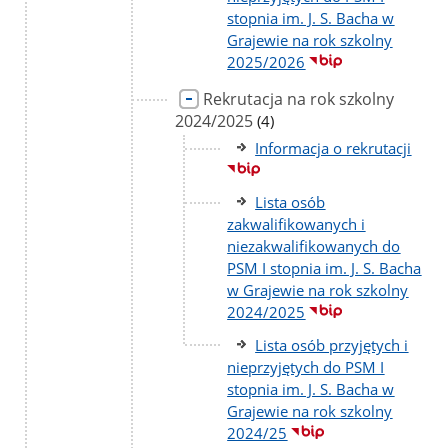
stopnia im. J. S. Bacha w
Grajewie na rok szkolny
2025/2026
Rekrutacja na rok szkolny
2024/2025
liczba
(4)
podstron
Informacja o rekrutacji
Lista osób
zakwalifikowanych i
niezakwalifikowanych do
PSM I stopnia im. J. S. Bacha
w Grajewie na rok szkolny
2024/2025
Lista osób przyjętych i
nieprzyjętych do PSM I
stopnia im. J. S. Bacha w
Grajewie na rok szkolny
2024/25