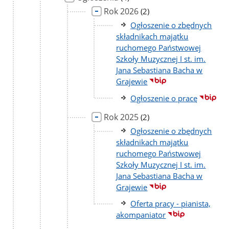
podstron
Rok 2026
liczba
(2)
podstron
Ogłoszenie o zbędnych
składnikach majątku
ruchomego Państwowej
Szkoły Muzycznej I st. im.
Jana Sebastiana Bacha w
Grajewie
Ogłoszenie o pracę
Rok 2025
liczba
(2)
podstron
Ogłoszenie o zbędnych
składnikach majątku
ruchomego Państwowej
Szkoły Muzycznej I st. im.
Jana Sebastiana Bacha w
Grajewie
Oferta pracy - pianista,
akompaniator