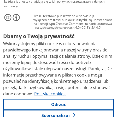
każdą z jednostek znajdują się w ich politykach przetwarzania danych
osobowych.
Treści tekstowe publikowane w serwisie (z
wyłączeniem treści audiowizualnych), są udostępniane
na licencji typu Creative Commons: uznanie autorstwa
- na tych samych warunkach 4.0 (CC BY-SA 4.0).
Materiały audiowizualne, w tym zdjęcia, materiały
Dbamy o Twoją prywatność
audio i wideo, są udostępniane na licencji typu
Creative Commons: uznanie autorstwa użycie
Wykorzystujemy pliki cookie w celu zapewnienia
niekomercyjne - bez utworów zależnych 4.0 (CC BY-
NC-ND 4.0), o ile nie jest to stwierdzone inaczej.
prawidłowego funkcjonowania naszej witryny oraz do
analizy ruchu i optymalizacji działania strony. Dzięki nim
możemy lepiej dostosować treści do potrzeb
użytkowników i stale ulepszać nasze usługi. Pamiętaj, że
informacje przechowywane w plikach cookie mogą
pozwalać na identyfikację konkretnego urządzenia lub
przeglądarki użytkownika, a więc potencjalnie stanowić
dane osobowe.
Polityka cookies
Odrzuć
Spersonalizuj