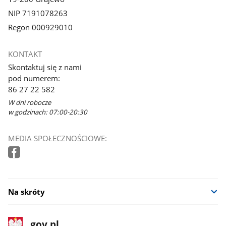
NIP 7191078263
Regon 000929010
KONTAKT
Skontaktuj się z nami
pod numerem:
86 27 22 582
W dni robocze
w godzinach: 07:00-20:30
MEDIA SPOŁECZNOŚCIOWE:
Na skróty
stopka
Strona
gov.pl