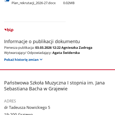
Plan​_rekrutacji​_2026-27.docx
0.02MB
Informacje o publikacji dokumentu
Pierwsza publikacja:
03.03.2026 12:22 Agnieszka Zadroga
Wytwarzający/ Odpowiadający:
Agata Świderska
Pokaż historię zmian
stopka
Państwowa Szkoła Muzyczna I stopnia im. Jana
Sebastiana Bacha w Grajewie
ADRES
dr Tadeusza Nowickiego 5
19-200 Grajewo