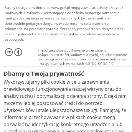
Strony dostępne w domenie www.gov.pl mogą zawierać adresy skrzynek
mailowych. Użytkownik korzystający z odnośnika będącego adresem e-
mail zgadza się na przetwarzanie jego danych (adres e-mail oraz
dobrowolnie podanych danych w wiadomości) w celu przesłania
odpowiedzi na przesłane pytania. Szczegóły przetwarzania danych przez
każdą z jednostek znajdują się w ich politykach przetwarzania danych
osobowych.
Treści tekstowe publikowane w serwisie (z
wyłączeniem treści audiowizualnych), są udostępniane
na licencji typu Creative Commons: uznanie autorstwa
- na tych samych warunkach 4.0 (CC BY-SA 4.0).
Materiały audiowizualne, w tym zdjęcia, materiały
Dbamy o Twoją prywatność
audio i wideo, są udostępniane na licencji typu
Creative Commons: uznanie autorstwa użycie
Wykorzystujemy pliki cookie w celu zapewnienia
niekomercyjne - bez utworów zależnych 4.0 (CC BY-
NC-ND 4.0), o ile nie jest to stwierdzone inaczej.
prawidłowego funkcjonowania naszej witryny oraz do
analizy ruchu i optymalizacji działania strony. Dzięki nim
możemy lepiej dostosować treści do potrzeb
użytkowników i stale ulepszać nasze usługi. Pamiętaj, że
informacje przechowywane w plikach cookie mogą
pozwalać na identyfikację konkretnego urządzenia lub
przeglądarki użytkownika, a więc potencjalnie stanowić