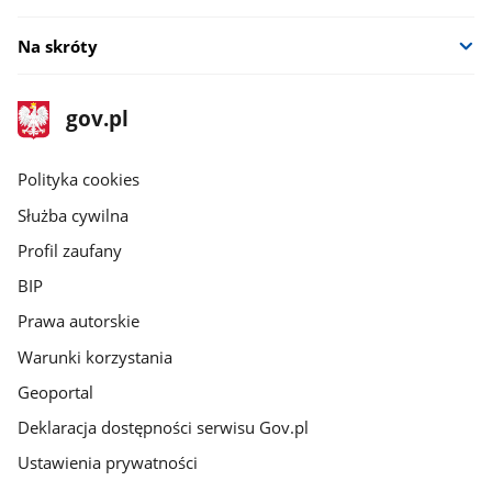
Na skróty
stopka
Strona
gov.pl
gov.pl
główna
gov.pl
Polityka cookies
Służba cywilna
Profil zaufany
BIP
Prawa autorskie
Warunki korzystania
Geoportal
Deklaracja dostępności serwisu Gov.pl
Ustawienia prywatności