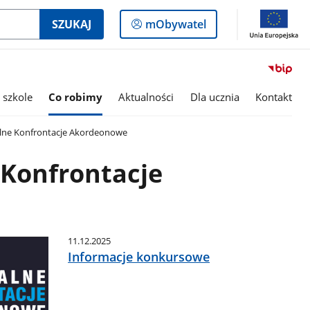
Logowanie
SZUKAJ
mObywatel
do
panelu
 szkole
Co robimy
Aktualności
Dla ucznia
Kontakt
lne Konfrontacje Akordeonowe
 Konfrontacje
11.12.2025
Informacje konkursowe