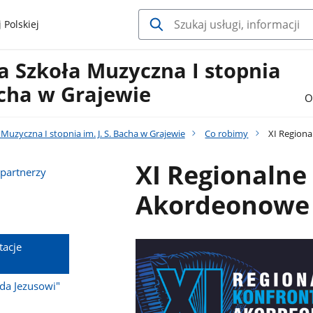
 Polskiej
 Szkoła Muzyczna I stopnia
Bacha w Grajewie
O
uzyczna I stopnia im. J. S. Bacha w Grajewie
Co robimy
XI Regiona
XI Regionalne
 partnerzy
Akordeonowe
tacje
ęda Jezusowi"