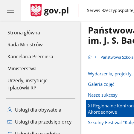
gov.pl
gov.pl
Serwis Rzeczypospolitej
Państwowa
gov.pl
Strona główna
im. J. S. 
Rada Ministrów
Kancelaria Premiera
Państwowa Szkoła M
Ministerstwa
Wydarzenia, projekty,
Urzędy, instytucje
Galeria zdjęć
i placówki RP
Nasze sukcesy
XI Regionalne Konfron
Usługi dla obywatela
Akordeonowe
Usługi dla przedsiębiorcy
Szkolny Festiwal "Kol
Usługi dla urzędnika