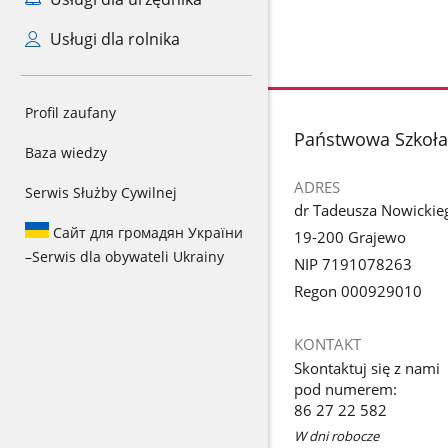
Usługi dla rolnika
Profil zaufany
stopka
Państwowa Szkoła 
Baza wiedzy
ADRES
Serwis Służby Cywilnej
dr Tadeusza Nowickie
Сайт для громадян України
19-200 Grajewo
–
Serwis dla obywateli Ukrainy
NIP 7191078263
Regon 000929010
KONTAKT
Skontaktuj się z nami
pod numerem:
86 27 22 582
W dni robocze