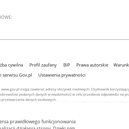
IOWE:
użba cywilna
Profil zaufany
BIP
Prawa autorskie
Warunki
i serwisu Gov.pl
Ustawienia prywatności
 www.gov.pl mogą zawierać adresy skrzynek mailowych. Użytkownik korzystający
dobrowolnie podanych danych w wiadomości) w celu przesłania odpowiedzi na prz
ach przetwarzania danych osobowych.
we publikowane w serwisie (z wyłączeniem treści audiowizualnych), są
 na licencji typu Creative Commons: uznanie autorstwa - na tych samych
 (CC BY-SA 4.0). Materiały audiowizualne, w tym zdjęcia, materiały audio i wideo
ienia prawidłowego funkcjonowania
ane na licencji typu Creative Commons: uznanie autorstwa użycie niekomercyjne 
ależnych 4.0 (CC BY-NC-ND 4.0), o ile nie jest to stwierdzone inaczej.
i działania strony. Dzięki nim