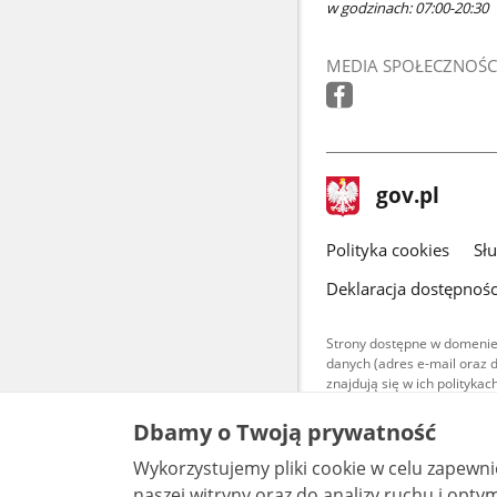
w godzinach: 07:00-20:30
MEDIA SPOŁECZNOŚC
stopka
Strona
gov.pl
gov.pl
główna
gov.pl
Polityka cookies
Sł
Deklaracja dostępnośc
Strony dostępne w domenie
danych (adres e-mail oraz 
znajdują się w ich polityk
Treści teksto
Dbamy o Twoją prywatność
udostępniane
warunkach 4.0
Wykorzystujemy pliki cookie w celu zapewn
są udostępni
bez utworów z
naszej witryny oraz do analizy ruchu i optymalizacj