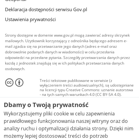
Deklaracja dostępności serwisu Gov.pl
Ustawienia prywatności
Strony dostępne w domenie www.gov.pl mogą zawierać adresy skrzynek
mailowych. Użytkownik korzystający z odnośnika będącego adresem e-
mail zgadza się na przetwarzanie jego danych (adres e-mail oraz
dobrowolnie podanych danych w wiadomości) w celu przesłania
odpowiedzi na przesłane pytania. Szczegóły przetwarzania danych przez
każdą z jednostek znajdują się w ich politykach przetwarzania danych
osobowych.
Treści tekstowe publikowane w serwisie (z
wyłączeniem treści audiowizualnych), są udostępniane
na licencji typu Creative Commons: uznanie autorstwa
- na tych samych warunkach 4.0 (CC BY-SA 4.0).
Materiały audiowizualne, w tym zdjęcia, materiały
Dbamy o Twoją prywatność
audio i wideo, są udostępniane na licencji typu
Creative Commons: uznanie autorstwa użycie
Wykorzystujemy pliki cookie w celu zapewnienia
niekomercyjne - bez utworów zależnych 4.0 (CC BY-
NC-ND 4.0), o ile nie jest to stwierdzone inaczej.
prawidłowego funkcjonowania naszej witryny oraz do
analizy ruchu i optymalizacji działania strony. Dzięki nim
możemy lepiej dostosować treści do potrzeb