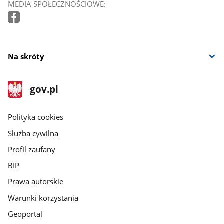
MEDIA SPOŁECZNOŚCIOWE:
Na skróty
stopka
Strona
gov.pl
gov.pl
główna
gov.pl
Polityka cookies
Służba cywilna
Profil zaufany
BIP
Prawa autorskie
Warunki korzystania
Geoportal