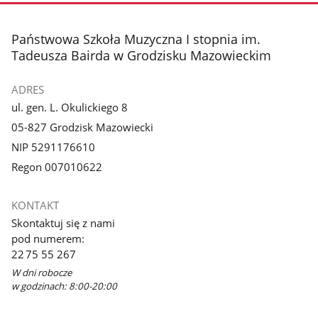
stopka
Państwowa Szkoła Muzyczna I stopnia im.
Tadeusza Bairda w Grodzisku Mazowieckim
ADRES
ul. gen. L. Okulickiego 8
05-827 Grodzisk Mazowiecki
NIP 5291176610
Regon 007010622
KONTAKT
Skontaktuj się z nami
pod numerem:
22 75 55 267
W dni robocze
w godzinach: 8:00-20:00