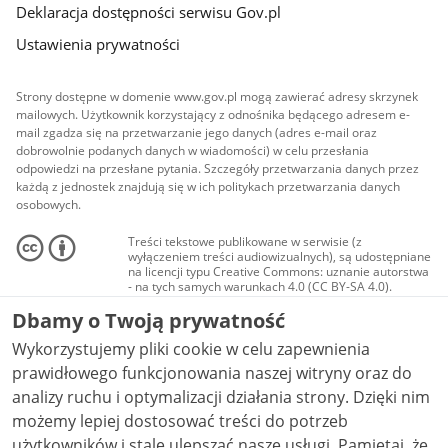
Deklaracja dostępności serwisu Gov.pl
Ustawienia prywatności
Strony dostępne w domenie www.gov.pl mogą zawierać adresy skrzynek
mailowych. Użytkownik korzystający z odnośnika będącego adresem e-
mail zgadza się na przetwarzanie jego danych (adres e-mail oraz
dobrowolnie podanych danych w wiadomości) w celu przesłania
odpowiedzi na przesłane pytania. Szczegóły przetwarzania danych przez
każdą z jednostek znajdują się w ich politykach przetwarzania danych
osobowych.
Treści tekstowe publikowane w serwisie (z
wyłączeniem treści audiowizualnych), są udostępniane
na licencji typu Creative Commons: uznanie autorstwa
- na tych samych warunkach 4.0 (CC BY-SA 4.0).
Materiały audiowizualne, w tym zdjęcia, materiały
Dbamy o Twoją prywatność
audio i wideo, są udostępniane na licencji typu
Creative Commons: uznanie autorstwa użycie
Wykorzystujemy pliki cookie w celu zapewnienia
niekomercyjne - bez utworów zależnych 4.0 (CC BY-
NC-ND 4.0), o ile nie jest to stwierdzone inaczej.
prawidłowego funkcjonowania naszej witryny oraz do
analizy ruchu i optymalizacji działania strony. Dzięki nim
możemy lepiej dostosować treści do potrzeb
użytkowników i stale ulepszać nasze usługi. Pamiętaj, że