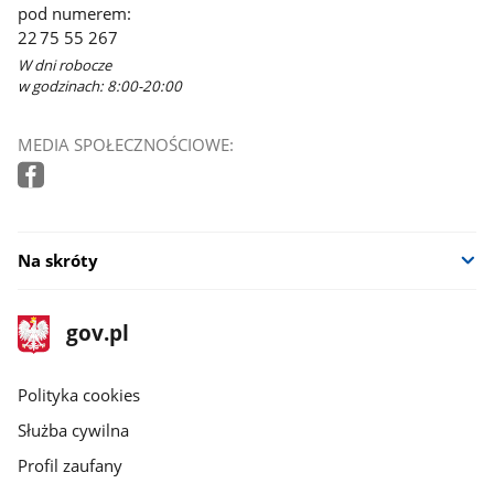
pod numerem:
22 75 55 267
W dni robocze
w godzinach: 8:00-20:00
MEDIA SPOŁECZNOŚCIOWE:
Na skróty
stopka
Strona
gov.pl
gov.pl
główna
gov.pl
Polityka cookies
Służba cywilna
Profil zaufany