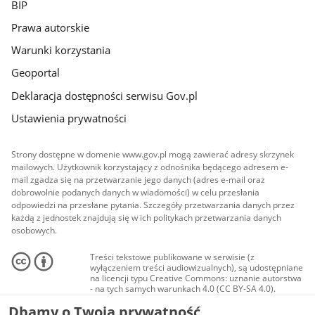
BIP
Prawa autorskie
Warunki korzystania
Geoportal
Deklaracja dostępności serwisu Gov.pl
Ustawienia prywatności
Strony dostępne w domenie www.gov.pl mogą zawierać adresy skrzynek
mailowych. Użytkownik korzystający z odnośnika będącego adresem e-
mail zgadza się na przetwarzanie jego danych (adres e-mail oraz
dobrowolnie podanych danych w wiadomości) w celu przesłania
odpowiedzi na przesłane pytania. Szczegóły przetwarzania danych przez
każdą z jednostek znajdują się w ich politykach przetwarzania danych
osobowych.
Treści tekstowe publikowane w serwisie (z
wyłączeniem treści audiowizualnych), są udostępniane
na licencji typu Creative Commons: uznanie autorstwa
- na tych samych warunkach 4.0 (CC BY-SA 4.0).
Materiały audiowizualne, w tym zdjęcia, materiały
Dbamy o Twoją prywatność
audio i wideo, są udostępniane na licencji typu