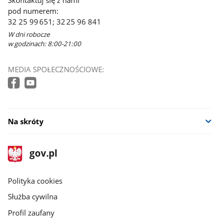
pod numerem:
32 25 99 651; 32 25 96 841
W dni robocze
w godzinach: 8:00-21:00
MEDIA SPOŁECZNOŚCIOWE:
Na skróty
stopka
Strona
gov.pl
gov.pl
główna
gov.pl
Polityka cookies
Służba cywilna
Profil zaufany