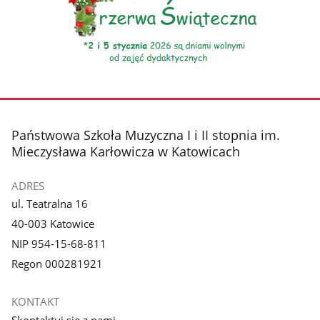
stopka
Państwowa Szkoła Muzyczna I i II stopnia im.
Mieczysława Karłowicza w Katowicach
ADRES
ul. Teatralna 16
40-003 Katowice
NIP 954-15-68-811
Regon 000281921
KONTAKT
Skontaktuj się z nami