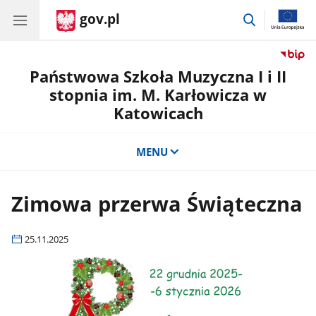
gov.pl
przejdź
do
wyszukiwar
Państwowa Szkoła Muzyczna I i II
stopnia im. M. Karłowicza w
Katowicach
MENU
Zimowa przerwa Świąteczna
25.11.2025