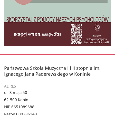
stopka
Państwowa Szkoła Muzyczna I i II stopnia im.
Ignacego Jana Paderewskiego w Koninie
ADRES
ul. 3 maja 50
62-500 Konin
NIP 6651089688
Regon 000286143