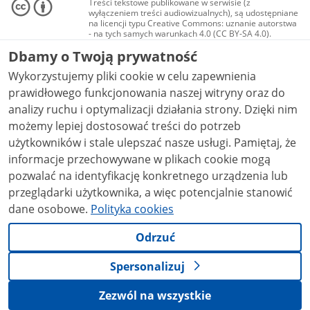
Treści tekstowe publikowane w serwisie (z
wyłączeniem treści audiowizualnych), są udostępniane
na licencji typu Creative Commons: uznanie autorstwa
- na tych samych warunkach 4.0 (CC BY-SA 4.0).
Materiały audiowizualne, w tym zdjęcia, materiały
Dbamy o Twoją prywatność
audio i wideo, są udostępniane na licencji typu
Creative Commons: uznanie autorstwa użycie
Wykorzystujemy pliki cookie w celu zapewnienia
niekomercyjne - bez utworów zależnych 4.0 (CC BY-
NC-ND 4.0), o ile nie jest to stwierdzone inaczej.
prawidłowego funkcjonowania naszej witryny oraz do
analizy ruchu i optymalizacji działania strony. Dzięki nim
możemy lepiej dostosować treści do potrzeb
użytkowników i stale ulepszać nasze usługi. Pamiętaj, że
informacje przechowywane w plikach cookie mogą
pozwalać na identyfikację konkretnego urządzenia lub
przeglądarki użytkownika, a więc potencjalnie stanowić
dane osobowe.
Polityka cookies
Odrzuć
Spersonalizuj
Zezwól na wszystkie