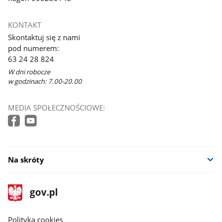
KONTAKT
Skontaktuj się z nami
pod numerem:
63 24 28 824
W dni robocze
w godzinach: 7.00-20.00
MEDIA SPOŁECZNOŚCIOWE:
Na skróty
stopka
Strona
gov.pl
gov.pl
główna
gov.pl
Polityka cookies