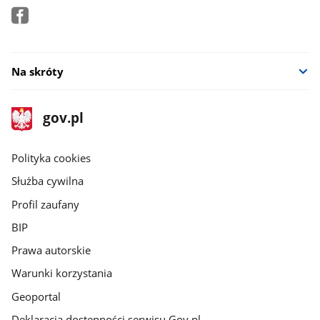
Na skróty
stopka
Strona
gov.pl
gov.pl
główna
gov.pl
Polityka cookies
Służba cywilna
Profil zaufany
BIP
Prawa autorskie
Warunki korzystania
Geoportal
Deklaracja dostępności serwisu Gov.pl