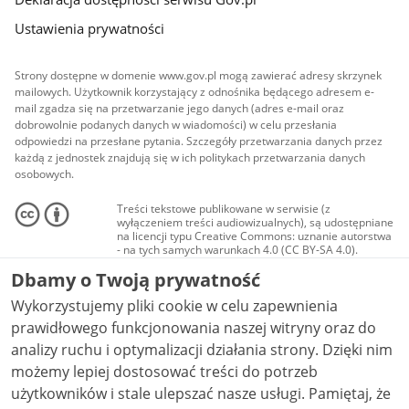
Ustawienia prywatności
Strony dostępne w domenie www.gov.pl mogą zawierać adresy skrzynek
mailowych. Użytkownik korzystający z odnośnika będącego adresem e-
mail zgadza się na przetwarzanie jego danych (adres e-mail oraz
dobrowolnie podanych danych w wiadomości) w celu przesłania
odpowiedzi na przesłane pytania. Szczegóły przetwarzania danych przez
każdą z jednostek znajdują się w ich politykach przetwarzania danych
osobowych.
Treści tekstowe publikowane w serwisie (z
wyłączeniem treści audiowizualnych), są udostępniane
na licencji typu Creative Commons: uznanie autorstwa
- na tych samych warunkach 4.0 (CC BY-SA 4.0).
Materiały audiowizualne, w tym zdjęcia, materiały
Dbamy o Twoją prywatność
audio i wideo, są udostępniane na licencji typu
Creative Commons: uznanie autorstwa użycie
Wykorzystujemy pliki cookie w celu zapewnienia
niekomercyjne - bez utworów zależnych 4.0 (CC BY-
NC-ND 4.0), o ile nie jest to stwierdzone inaczej.
prawidłowego funkcjonowania naszej witryny oraz do
analizy ruchu i optymalizacji działania strony. Dzięki nim
możemy lepiej dostosować treści do potrzeb
użytkowników i stale ulepszać nasze usługi. Pamiętaj, że