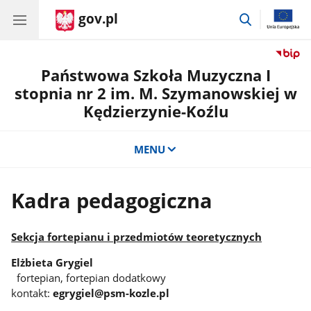
gov.pl
przejdź
do
wyszukiwar
Państwowa Szkoła Muzyczna I
stopnia nr 2 im. M. Szymanowskiej w
Kędzierzynie-Koźlu
MENU
Kadra pedagogiczna
Sekcja fortepianu i przedmiotów teoretycznych
Elżbieta Grygiel
fortepian, fortepian dodatkowy
kontakt:
egrygiel@psm-kozle.pl