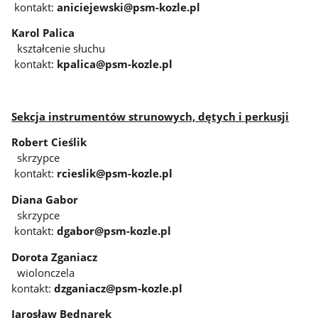
kontakt:
aniciejewski@psm-kozle.pl
Karol Palica
kształcenie słuchu
kontakt:
kpalica@psm-kozle.pl
Sekcja instrumentów strunowych, dętych i perkusji
Robert Cieślik
skrzypce
kontakt:
rcieslik@psm-kozle.pl
Diana Gabor
skrzypce
kontakt:
dgabor@psm-kozle.pl
Dorota Zganiacz
wiolonczela
kontakt:
dzganiacz@psm-kozle.pl
Jarosław Bednarek