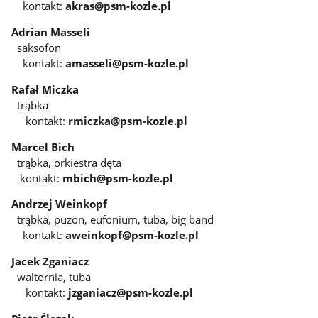
kontakt:
akras@psm-kozle.pl
Adrian Masseli
saksofon
kontakt:
amasseli@psm-kozle.pl
Rafał Miczka
trąbka
kontakt:
rmiczka@psm-kozle.pl
Marcel Bich
trąbka, orkiestra dęta
kontakt:
mbich@psm-kozle.pl
Andrzej Weinkopf
trąbka, puzon, eufonium, tuba, big band
kontakt:
aweinkopf@psm-kozle.pl
Jacek Zganiacz
waltornia, tuba
kontakt:
jzganiacz@psm-kozle.pl