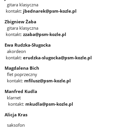
gitara klasyczna
kontakt:
jbednarek@psm-kozle.pl
Zbigniew Żaba
gitara klasyczna
kontakt:
zzaba@psm-kozle.pl
Ewa Rudzka-Sługocka
akordeon
kontakt:
erudzka-slugocka@psm-kozle.pl
Magdalena Bich
flet poprzeczny
kontakt:
mfilusz@psm-kozle.pl
Manfred Kudla
klarnet
kontakt:
mkudla@psm-kozle.pl
Alicja Kras
saksofon