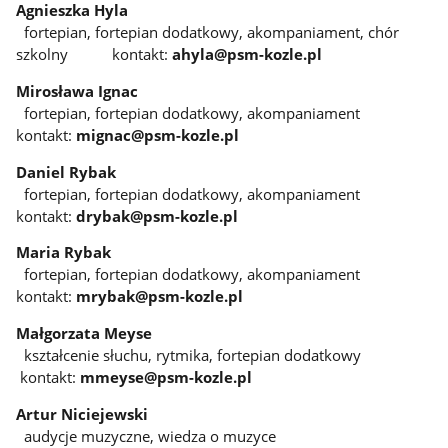
Agnieszka Hyla
fortepian, fortepian dodatkowy, akompaniament, chór
szkolny kontakt:
ahyla@psm-kozle.pl
Mirosława Ignac
fortepian, fortepian dodatkowy, akompaniament
kontakt:
mignac@psm-kozle.pl
Daniel Rybak
fortepian, fortepian dodatkowy, akompaniament
kontakt:
drybak@psm-kozle.pl
Maria Rybak
fortepian, fortepian dodatkowy, akompaniament
kontakt:
mrybak@psm-kozle.pl
Małgorzata Meyse
kształcenie słuchu, rytmika, fortepian dodatkowy
kontakt:
mmeyse@psm-kozle.pl
Artur Niciejewski
audycje muzyczne, wiedza o muzyce