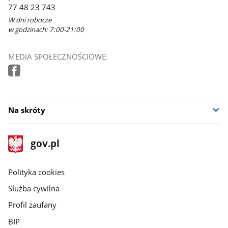
77 48 23 743
W dni robocze
w godzinach: 7:00-21:00
MEDIA SPOŁECZNOŚCIOWE:
Na skróty
stopka
Strona
gov.pl
gov.pl
główna
gov.pl
Polityka cookies
Służba cywilna
Profil zaufany
BIP