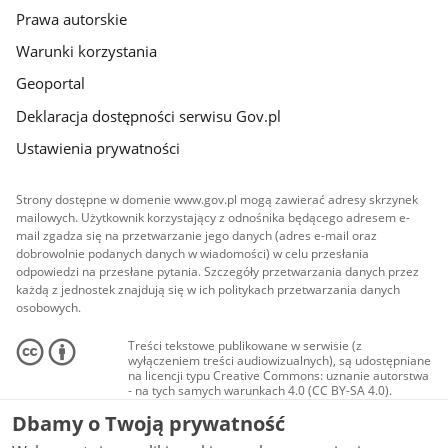
Prawa autorskie
Warunki korzystania
Geoportal
Deklaracja dostępności serwisu Gov.pl
Ustawienia prywatności
Strony dostępne w domenie www.gov.pl mogą zawierać adresy skrzynek
mailowych. Użytkownik korzystający z odnośnika będącego adresem e-
mail zgadza się na przetwarzanie jego danych (adres e-mail oraz
dobrowolnie podanych danych w wiadomości) w celu przesłania
odpowiedzi na przesłane pytania. Szczegóły przetwarzania danych przez
każdą z jednostek znajdują się w ich politykach przetwarzania danych
osobowych.
Treści tekstowe publikowane w serwisie (z
wyłączeniem treści audiowizualnych), są udostępniane
na licencji typu Creative Commons: uznanie autorstwa
- na tych samych warunkach 4.0 (CC BY-SA 4.0).
Materiały audiowizualne, w tym zdjęcia, materiały
Dbamy o Twoją prywatność
audio i wideo, są udostępniane na licencji typu
Creative Commons: uznanie autorstwa użycie