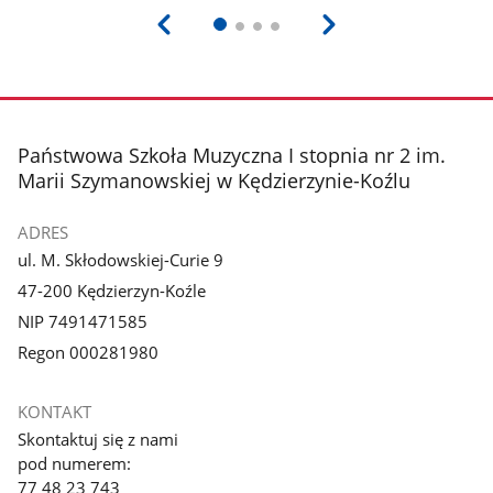
stopka
Państwowa Szkoła Muzyczna I stopnia nr 2 im.
Marii Szymanowskiej w Kędzierzynie-Koźlu
ADRES
ul. M. Skłodowskiej-Curie 9
47-200 Kędzierzyn-Koźle
NIP 7491471585
Regon 000281980
KONTAKT
Skontaktuj się z nami
pod numerem:
77 48 23 743