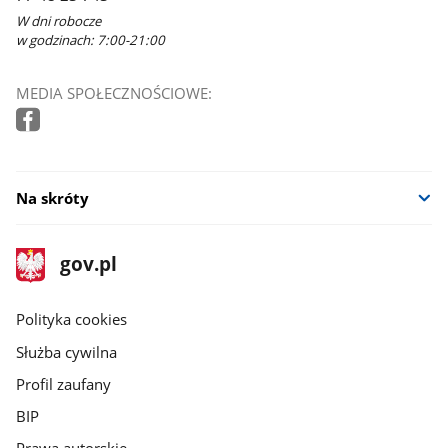
W dni robocze
w godzinach: 7:00-21:00
MEDIA SPOŁECZNOŚCIOWE:
Na skróty
stopka
Strona
gov.pl
gov.pl
główna
gov.pl
Polityka cookies
Służba cywilna
Profil zaufany
BIP