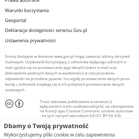
Prawa autorskie
Warunki korzystania
Geoportal
Deklaracja dostępności serwisu Gov.pl
Ustawienia prywatności
Strony dostępne w domenie www.gov.pl mogą zawierać adresy skrzynek
mailowych. Użytkownik korzystający z odnośnika będącego adresem e-
mail zgadza się na przetwarzanie jego danych (adres e-mail oraz
dobrowolnie podanych danych w wiadomości) w celu przesłania
odpowiedzi na przesłane pytania. Szczegóły przetwarzania danych przez
każdą z jednostek znajdują się w ich politykach przetwarzania danych
osobowych.
Treści tekstowe publikowane w serwisie (z
wyłączeniem treści audiowizualnych), są udostępniane
na licencji typu Creative Commons: uznanie autorstwa
- na tych samych warunkach 4.0 (CC BY-SA 4.0).
Materiały audiowizualne, w tym zdjęcia, materiały
Dbamy o Twoją prywatność
audio i wideo, są udostępniane na licencji typu
Creative Commons: uznanie autorstwa użycie
Wykorzystujemy pliki cookie w celu zapewnienia
niekomercyjne - bez utworów zależnych 4.0 (CC BY-
NC-ND 4.0), o ile nie jest to stwierdzone inaczej.