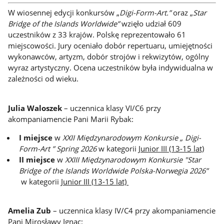
W wiosennej edycji konkursów „
Digi-Form-Art.”
oraz „
Star
Bridge of the Islands Worldwide”
wzięło udział 609
uczestników z 33 krajów. Polskę reprezentowało 61
miejscowości. Jury oceniało dobór repertuaru, umiejętności
wykonawców, artyzm, dobór strojów i rekwizytów, ogólny
wyraz artystyczny. Ocena uczestników była indywidualna w
zależności od wieku.
Julia Waloszek
– uczennica klasy VI/C6 przy
akompaniamencie Pani Marii Rybak:
I miejsce
w
XXII Międzynarodowym Konkursie „ Digi-
Form-Art ” Spring 2026
w kategorii J
unior III (13-15 lat)
II miejsce
w
XXIII Międzynarodowym Konkursie "Star
Bridge of the Islands Worldwide Polska-Norwegia 2026”
w kategorii
Junior III (13-15 lat)
Amelia Zub
– uczennica klasy IV/C4 przy akompaniamencie
Pani Mirosławy Ignac: