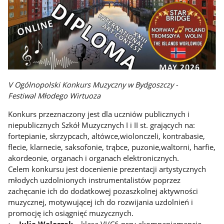
V Ogólnopolski Konkurs Muzyczny w Bydgoszczy -
Festiwal Młodego Wirtuoza
Konkurs przeznaczony jest dla uczniów publicznych i
niepublicznych Szkół Muzycznych I i II st. grających na:
fortepianie, skrzypcach, altówce,wiolonczeli, kontrabasie,
flecie, klarnecie, saksofonie, trąbce, puzonie,waltorni, harfie,
akordeonie, organach i organach elektronicznych.
Celem konkursu jest docenienie prezentacji artystycznych
młodych uzdolnionych instrumentalistów poprzez
zachęcanie ich do dodatkowej pozaszkolnej aktywności
muzycznej, motywującej ich do rozwijania uzdolnień i
promocję ich osiągnięć muzycznych.
•
Julia Waloszek
– klasa VI/C6 przy akompaniamencie