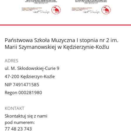
z
z
zdjęcia
zdjęc
galerii.
galerii.
Pokaż
Pokaż
zdjęcie
zdjęcie
3
4
z
z
stopka
Państwowa Szkoła Muzyczna I stopnia nr 2 im.
galerii.
galerii.
Marii Szymanowskiej w Kędzierzynie-Koźlu
ADRES
ul. M. Skłodowskiej-Curie 9
47-200 Kędzierzyn-Koźle
NIP 7491471585
Regon 000281980
KONTAKT
Skontaktuj się z nami
pod numerem:
77 48 23 743