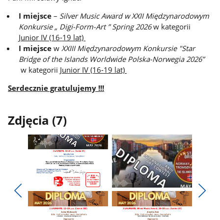
I miejsce
–
Silver Music Award w XXII Międzynarodowym
Konkursie „ Digi-Form-Art ” Spring 2026
w kategorii
Junior IV (16-19 lat)
I miejsce
w
XXIII Międzynarodowym Konkursie "Star
Bridge of the Islands Worldwide Polska-Norwegia 2026”
w kategorii
Junior IV (16-19 lat)
Serdecznie gratulujemy !!!
Zdjęcia (7)
Pokaż
Pokaż
zdjęcie
zdjęcie
Pokaż
Poka
1
2
poprzednie
nest