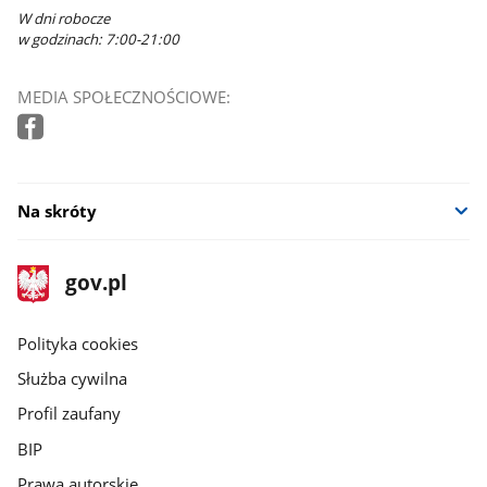
W dni robocze
w godzinach: 7:00-21:00
MEDIA SPOŁECZNOŚCIOWE:
Na skróty
stopka
Strona
gov.pl
gov.pl
główna
gov.pl
Polityka cookies
Służba cywilna
Profil zaufany
BIP
Prawa autorskie