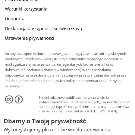
Warunki korzystania
Geoportal
Deklaracja dostępności serwisu Gov.pl
Ustawienia prywatności
Strony dostępne w domenie www.gov.pl mogą zawierać adresy skrzynek
mailowych. Użytkownik korzystający z odnośnika będącego adresem e-
mail zgadza się na przetwarzanie jego danych (adres e-mail oraz
dobrowolnie podanych danych w wiadomości) w celu przesłania
odpowiedzi na przesłane pytania. Szczegóły przetwarzania danych przez
każdą z jednostek znajdują się w ich politykach przetwarzania danych
osobowych.
Treści tekstowe publikowane w serwisie (z
wyłączeniem treści audiowizualnych), są udostępniane
na licencji typu Creative Commons: uznanie autorstwa
- na tych samych warunkach 4.0 (CC BY-SA 4.0).
Materiały audiowizualne, w tym zdjęcia, materiały
Dbamy o Twoją prywatność
audio i wideo, są udostępniane na licencji typu
Creative Commons: uznanie autorstwa użycie
Wykorzystujemy pliki cookie w celu zapewnienia
niekomercyjne - bez utworów zależnych 4.0 (CC BY-
NC-ND 4.0), o ile nie jest to stwierdzone inaczej.