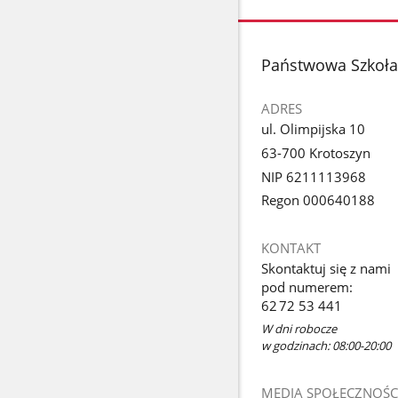
stopka
Państwowa Szkoła 
ADRES
ul. Olimpijska 10
63-700 Krotoszyn
NIP 6211113968
Regon 000640188
KONTAKT
Skontaktuj się z nami
pod numerem:
62 72 53 441
W dni robocze
w godzinach: 08:00-20:00
MEDIA SPOŁECZNOŚC