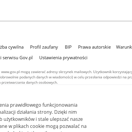
użba cywilna
Profil zaufany
BIP
Prawa autorskie
Warunki
i serwisu Gov.pl
Ustawienia prywatności
 www.gov.pl mogą zawierać adresy skrzynek mailowych. Użytkownik korzystający
dobrowolnie podanych danych w wiadomości) w celu przesłania odpowiedzi na prz
ach przetwarzania danych osobowych.
we publikowane w serwisie (z wyłączeniem treści audiowizualnych), są
 na licencji typu Creative Commons: uznanie autorstwa - na tych samych
 (CC BY-SA 4.0). Materiały audiowizualne, w tym zdjęcia, materiały audio i wideo
ienia prawidłowego funkcjonowania
ane na licencji typu Creative Commons: uznanie autorstwa użycie niekomercyjne 
ależnych 4.0 (CC BY-NC-ND 4.0), o ile nie jest to stwierdzone inaczej.
i działania strony. Dzięki nim
 użytkowników i stale ulepszać nasze