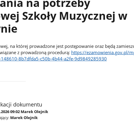
ania na potrzeby
wej Szkoły Muzycznej w
ynie
owej, na której prowadzone jest postępowanie oraz będą zamiesz
wiązane z prowadzoną procedurą:
https://ezamowienia.gov.pl/m
cds-148610-8b7dfda5-c50b-4b44-a2fe-9d9849285930
ikacji dokumentu
.2026 09:02 Marek Olejnik
jący:
Marek Olejnik