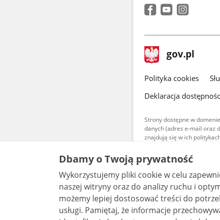
stopka
Strona
gov.pl
gov.pl
główna
gov.pl
Polityka cookies
Sł
Deklaracja dostępnośc
Strony dostępne w domenie
danych (adres e-mail oraz 
znajdują się w ich polityk
Treści teksto
Dbamy o Twoją prywatność
udostępniane
warunkach 4.0
Wykorzystujemy pliki cookie w celu zapewn
są udostępni
bez utworów z
naszej witryny oraz do analizy ruchu i optymalizacj
możemy lepiej dostosować treści do potrzeb
usługi. Pamiętaj, że informacje przechowywane w plikach cookie mogą pozwalać na