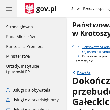
gov.pl
gov.pl
Serwis Rzeczypospolitej
Państwowa
gov.pl
Strona główna
w Krotosz
Rada Ministrów
Kancelaria Premiera
Państwowa Szkoła 
Ogłoszenie o zamó
Ministerstwa
Dokończenie prac 
Krotoszynie
Urzędy, instytucje
i placówki RP
Powrót
Dokończ
przebud
Usługi dla obywatela
Gałecki
Usługi dla przedsiębiorcy
Usługi dla urzędnika