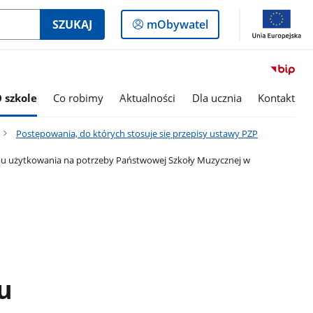
Logowanie
SZUKAJ
mObywatel
do
panelu
 szkole
Co robimy
Aktualności
Dla ucznia
Kontakt
Postępowania, do których stosuje się przepisy ustawy PZP
bu użytkowania na potrzeby Państwowej Szkoły Muzycznej w
u