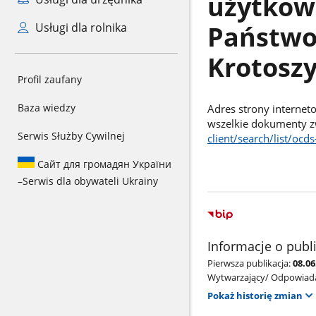
użytkow
Państwo
Usługi dla rolnika
Krotosz
Profil zaufany
Baza wiedzy
Adres strony internet
wszelkie dokumenty z
Serwis Służby Cywilnej
client/search/list/o
Сайт для громадян України
–
Serwis dla obywateli Ukrainy
Informacje o publ
Pierwsza publikacja:
08.06
Wytwarzający/ Odpowiada
Pokaż historię zmian