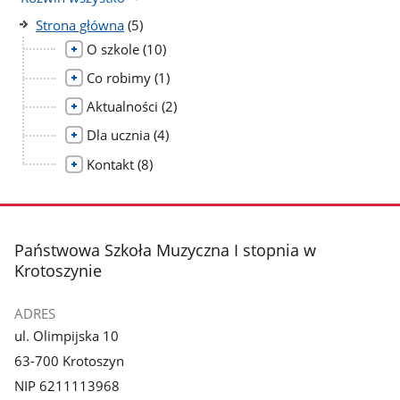
liczba
Strona główna
(5)
podstron
liczba
O szkole
(10)
podstron
liczba
Co robimy
(1)
podstron
liczba
Aktualności
(2)
podstron
liczba
Dla ucznia
(4)
podstron
liczba
Kontakt
(8)
podstron
stopka
Państwowa Szkoła Muzyczna I stopnia w
Krotoszynie
ADRES
ul. Olimpijska 10
63-700 Krotoszyn
NIP 6211113968