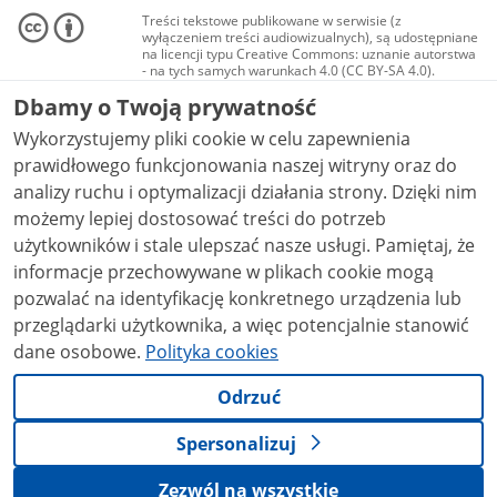
Treści tekstowe publikowane w serwisie (z
wyłączeniem treści audiowizualnych), są udostępniane
na licencji typu Creative Commons: uznanie autorstwa
- na tych samych warunkach 4.0 (CC BY-SA 4.0).
Materiały audiowizualne, w tym zdjęcia, materiały
Dbamy o Twoją prywatność
audio i wideo, są udostępniane na licencji typu
Creative Commons: uznanie autorstwa użycie
Wykorzystujemy pliki cookie w celu zapewnienia
niekomercyjne - bez utworów zależnych 4.0 (CC BY-
NC-ND 4.0), o ile nie jest to stwierdzone inaczej.
prawidłowego funkcjonowania naszej witryny oraz do
analizy ruchu i optymalizacji działania strony. Dzięki nim
możemy lepiej dostosować treści do potrzeb
użytkowników i stale ulepszać nasze usługi. Pamiętaj, że
informacje przechowywane w plikach cookie mogą
pozwalać na identyfikację konkretnego urządzenia lub
przeglądarki użytkownika, a więc potencjalnie stanowić
dane osobowe.
Polityka cookies
Odrzuć
Spersonalizuj
Zezwól na wszystkie