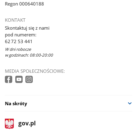
Regon 000640188
KONTAKT
Skontaktuj się z nami
pod numerem:
62 72 53 441
W dni robocze
w godzinach: 08:00-20:00
MEDIA SPOŁECZNOŚCIOWE:
Na skróty
stopka
Strona
gov.pl
gov.pl
główna