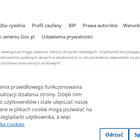
użba cywilna
Profil zaufany
BIP
Prawa autorskie
Warunki
i serwisu Gov.pl
Ustawienia prywatności
 www.gov.pl mogą zawierać adresy skrzynek mailowych. Użytkownik korzystający
dobrowolnie podanych danych w wiadomości) w celu przesłania odpowiedzi na prz
ach przetwarzania danych osobowych.
we publikowane w serwisie (z wyłączeniem treści audiowizualnych), są
 na licencji typu Creative Commons: uznanie autorstwa - na tych samych
 (CC BY-SA 4.0). Materiały audiowizualne, w tym zdjęcia, materiały audio i wideo
ienia prawidłowego funkcjonowania
ane na licencji typu Creative Commons: uznanie autorstwa użycie niekomercyjne 
ależnych 4.0 (CC BY-NC-ND 4.0), o ile nie jest to stwierdzone inaczej.
i działania strony. Dzięki nim
 użytkowników i stale ulepszać nasze
zeglądarki użytkownika, a więc
yka cookies
Odrzuć
Sp