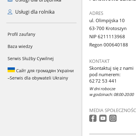
Usługi dla rolnika
ADRES
ul. Olimpijska 10
63-700 Krotoszyn
Profil zaufany
NIP 6211113968
Regon 000640188
Baza wiedzy
Serwis Służby Cywilnej
KONTAKT
Skontaktuj się z nami
Сайт для громадян України
pod numerem:
–
Serwis dla obywateli Ukrainy
62 72 53 441
W dni robocze
w godzinach: 08:00-20:00
MEDIA SPOŁECZNOŚC