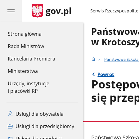
gov.pl
gov.pl
Serwis Rzeczypospolitej
Państwowa
gov.pl
Strona główna
w Krotosz
Rada Ministrów
Kancelaria Premiera
Państwowa Szkoła 
Ministerstwa
Powrót
Postępow
Urzędy, instytucje
i placówki RP
się prze
Usługi dla obywatela
Usługi dla przedsiębiorcy
stopka
Państwowa Szkoła 
Usługi dla urzędnika