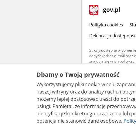
stopka
Strona
gov.pl
gov.pl
główna
gov.pl
Polityka cookies
Sł
Deklaracja dostępnośc
Strony dostępne w domenie
danych (adres e-mail oraz 
znajdują się w ich polityk
Treści teksto
Dbamy o Twoją prywatność
udostępniane
warunkach 4.0
Wykorzystujemy pliki cookie w celu zapewn
są udostępni
bez utworów z
naszej witryny oraz do analizy ruchu i optymalizacj
możemy lepiej dostosować treści do potrzeb
usługi. Pamiętaj, że informacje przechowywane w plikach cookie mogą pozwalać na
identyfikację konkretnego urządzenia lub pr
potencjalnie stanowić dane osobowe.
Polit