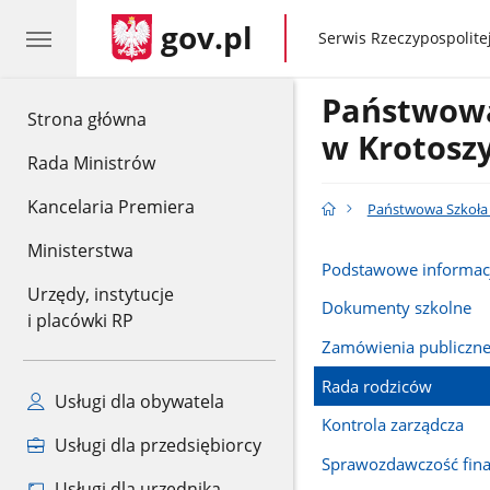
gov.pl
gov.pl
Serwis Rzeczypospolitej
Państwowa
gov.pl
Strona główna
w Krotosz
Rada Ministrów
Kancelaria Premiera
Państwowa Szkoła 
Ministerstwa
Podstawowe informac
Urzędy, instytucje
Dokumenty szkolne
i placówki RP
Zamówienia publiczn
Rada rodziców
Usługi dla obywatela
Kontrola zarządcza
Usługi dla przedsiębiorcy
Sprawozdawczość fin
Usługi dla urzędnika