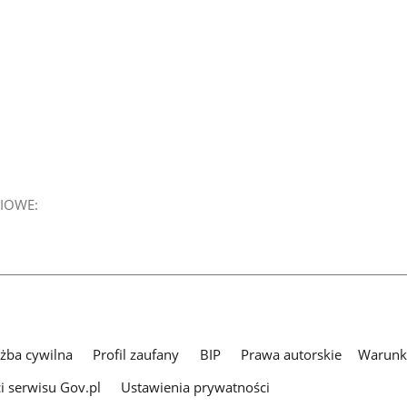
IOWE:
użba cywilna
Profil zaufany
BIP
Prawa autorskie
Warunki
i serwisu Gov.pl
Ustawienia prywatności