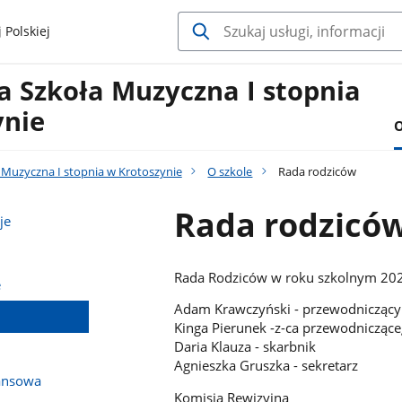
 Polskiej
 Szkoła Muzyczna I stopnia
ynie
O
Muzyczna I stopnia w Krotoszynie
O szkole
Rada rodziców
Rada rodzicó
je
Rada Rodziców w roku szkolnym 20
e
Adam Krawczyński - przewodniczący
Kinga Pierunek -z-ca przewodnicząc
Daria Klauza - skarbnik
Agnieszka Gruszka - sekretarz
ansowa
Komisja Rewizyjna