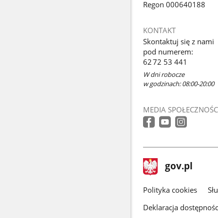
Regon 000640188
KONTAKT
Skontaktuj się z nami
pod numerem:
62 72 53 441
W dni robocze
w godzinach: 08:00-20:00
MEDIA SPOŁECZNOŚC
stopka
Strona
gov.pl
gov.pl
główna
gov.pl
Polityka cookies
Sł
Deklaracja dostępnośc