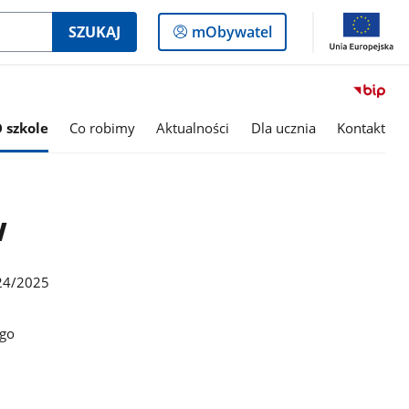
Logowanie
SZUKAJ
mObywatel
do
panelu
 szkole
Co robimy
Aktualności
Dla ucznia
Kontakt
w
24/2025
ego