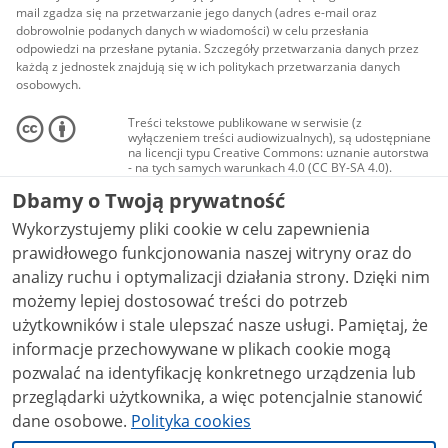
mail zgadza się na przetwarzanie jego danych (adres e-mail oraz
dobrowolnie podanych danych w wiadomości) w celu przesłania
odpowiedzi na przesłane pytania. Szczegóły przetwarzania danych przez
każdą z jednostek znajdują się w ich politykach przetwarzania danych
osobowych.
Treści tekstowe publikowane w serwisie (z
wyłączeniem treści audiowizualnych), są udostępniane
na licencji typu Creative Commons: uznanie autorstwa
- na tych samych warunkach 4.0 (CC BY-SA 4.0).
Materiały audiowizualne, w tym zdjęcia, materiały
Dbamy o Twoją prywatność
audio i wideo, są udostępniane na licencji typu
Creative Commons: uznanie autorstwa użycie
Wykorzystujemy pliki cookie w celu zapewnienia
niekomercyjne - bez utworów zależnych 4.0 (CC BY-
NC-ND 4.0), o ile nie jest to stwierdzone inaczej.
prawidłowego funkcjonowania naszej witryny oraz do
analizy ruchu i optymalizacji działania strony. Dzięki nim
możemy lepiej dostosować treści do potrzeb
użytkowników i stale ulepszać nasze usługi. Pamiętaj, że
informacje przechowywane w plikach cookie mogą
pozwalać na identyfikację konkretnego urządzenia lub
przeglądarki użytkownika, a więc potencjalnie stanowić
dane osobowe.
Polityka cookies