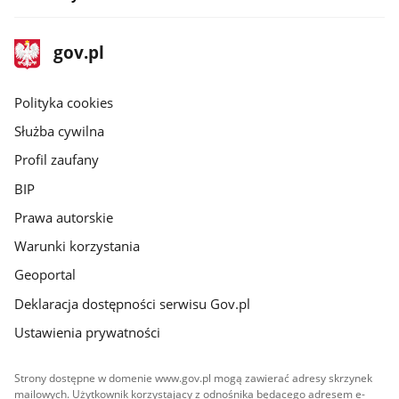
stopka
Strona
gov.pl
gov.pl
główna
gov.pl
Polityka cookies
Służba cywilna
Profil zaufany
BIP
Prawa autorskie
Warunki korzystania
Geoportal
Deklaracja dostępności serwisu Gov.pl
Ustawienia prywatności
Strony dostępne w domenie www.gov.pl mogą zawierać adresy skrzynek
mailowych. Użytkownik korzystający z odnośnika będącego adresem e-