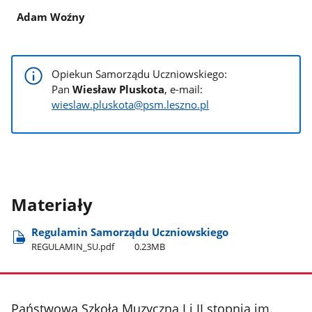
Adam Woźny
Opiekun Samorządu Uczniowskiego:
Pan
Wiesław Pluskota
, e-mail:
wieslaw.pluskota@psm.leszno.pl
Materiały
Regulamin Samorządu Uczniowskiego
REGULAMIN​_SU.pdf
0.23MB
stopka
Państwowa Szkoła Muzyczna I i II stopnia im.