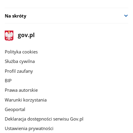
Na skróty
stopka
Strona
gov.pl
gov.pl
główna
gov.pl
Polityka cookies
Służba cywilna
Profil zaufany
BIP
Prawa autorskie
Warunki korzystania
Geoportal
Deklaracja dostępności serwisu Gov.pl
Ustawienia prywatności