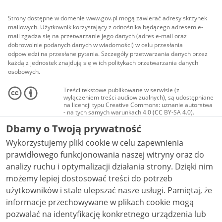
Strony dostępne w domenie www.gov.pl mogą zawierać adresy skrzynek
mailowych. Użytkownik korzystający z odnośnika będącego adresem e-
mail zgadza się na przetwarzanie jego danych (adres e-mail oraz
dobrowolnie podanych danych w wiadomości) w celu przesłania
odpowiedzi na przesłane pytania. Szczegóły przetwarzania danych przez
każdą z jednostek znajdują się w ich politykach przetwarzania danych
osobowych.
Treści tekstowe publikowane w serwisie (z
wyłączeniem treści audiowizualnych), są udostępniane
na licencji typu Creative Commons: uznanie autorstwa
- na tych samych warunkach 4.0 (CC BY-SA 4.0).
Materiały audiowizualne, w tym zdjęcia, materiały
Dbamy o Twoją prywatność
audio i wideo, są udostępniane na licencji typu
Creative Commons: uznanie autorstwa użycie
Wykorzystujemy pliki cookie w celu zapewnienia
niekomercyjne - bez utworów zależnych 4.0 (CC BY-
NC-ND 4.0), o ile nie jest to stwierdzone inaczej.
prawidłowego funkcjonowania naszej witryny oraz do
analizy ruchu i optymalizacji działania strony. Dzięki nim
możemy lepiej dostosować treści do potrzeb
użytkowników i stale ulepszać nasze usługi. Pamiętaj, że
informacje przechowywane w plikach cookie mogą
pozwalać na identyfikację konkretnego urządzenia lub