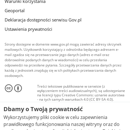
Warunki korzystania
Geoportal
Deklaracja dostępności serwisu Gov.pl
Ustawienia prywatności
Strony dostępne w domenie www.gov.pl mogą zawierać adresy skrzynek
mailowych. Użytkownik korzystający z odnośnika będącego adresem e-
mail zgadza się na przetwarzanie jego danych (adres e-mail oraz
dobrowolnie podanych danych w wiadomości) w celu przesłania
odpowiedzi na przesłane pytania. Szczegóły przetwarzania danych przez
każdą z jednostek znajdują się w ich politykach przetwarzania danych
osobowych.
Treści tekstowe publikowane w serwisie (z
wyłączeniem treści audiowizualnych), są udostępniane
na licencji typu Creative Commons: uznanie autorstwa
- na tych samych warunkach 4.0 (CC BY-SA 4.0).
Materiały audiowizualne, w tym zdjęcia, materiały
Dbamy o Twoją prywatność
audio i wideo, są udostępniane na licencji typu
Creative Commons: uznanie autorstwa użycie
Wykorzystujemy pliki cookie w celu zapewnienia
niekomercyjne - bez utworów zależnych 4.0 (CC BY-
NC-ND 4.0), o ile nie jest to stwierdzone inaczej.
prawidłowego funkcjonowania naszej witryny oraz do