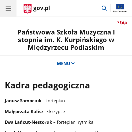
gov.pl
przejdź
do
wyszukiwar
Państwowa Szkoła Muzyczna I
stopnia im. K. Kurpińskiego w
Międzyrzecu Podlaskim
MENU
Kadra pedagogiczna
Janusz Samociuk
– fortepian
Małgorzata Kalisz
- skrzypce
Ewa Łańcut-Nestoruk
– fortepian, rytmika