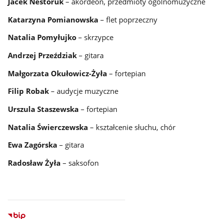
Jacek Nestoruk
– akordeon, przedmioty ogólnomuzyczne
Katarzyna Pomianowska
– flet poprzeczny
Natalia Pomyłujko
– skrzypce
Andrzej Przeździak
– gitara
Małgorzata Okułowicz-Żyła
– fortepian
Filip Robak
– audycje muzyczne
Urszula Staszewska
– fortepian
Natalia Świerczewska
– kształcenie słuchu, chór
Ewa Zagórska
– gitara
Radosław Żyła
– saksofon