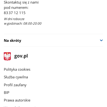
Skontaktuj się z nami
pod numerem:
83 37 12 115
W dni robocze
w godzinach: 08:00-20:00
Na skróty
stopka
Strona
gov.pl
gov.pl
główna
gov.pl
Polityka cookies
Służba cywilna
Profil zaufany
BIP
Prawa autorskie