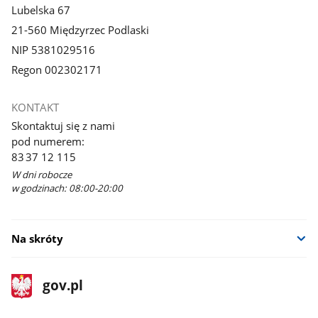
Lubelska 67
21-560 Międzyrzec Podlaski
NIP 5381029516
Regon 002302171
KONTAKT
Skontaktuj się z nami
pod numerem:
83 37 12 115
W dni robocze
w godzinach: 08:00-20:00
Na skróty
stopka
Strona
gov.pl
gov.pl
główna