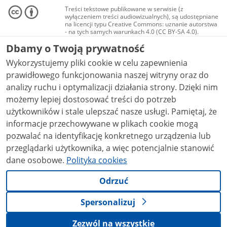
Treści tekstowe publikowane w serwisie (z
wyłączeniem treści audiowizualnych), są udostępniane
na licencji typu Creative Commons: uznanie autorstwa
- na tych samych warunkach 4.0 (CC BY-SA 4.0).
Materiały audiowizualne, w tym zdjęcia, materiały
Dbamy o Twoją prywatność
audio i wideo, są udostępniane na licencji typu
Creative Commons: uznanie autorstwa użycie
Wykorzystujemy pliki cookie w celu zapewnienia
niekomercyjne - bez utworów zależnych 4.0 (CC BY-
NC-ND 4.0), o ile nie jest to stwierdzone inaczej.
prawidłowego funkcjonowania naszej witryny oraz do
analizy ruchu i optymalizacji działania strony. Dzięki nim
możemy lepiej dostosować treści do potrzeb
użytkowników i stale ulepszać nasze usługi. Pamiętaj, że
informacje przechowywane w plikach cookie mogą
pozwalać na identyfikację konkretnego urządzenia lub
przeglądarki użytkownika, a więc potencjalnie stanowić
dane osobowe.
Polityka cookies
Odrzuć
Spersonalizuj
Zezwól na wszystkie