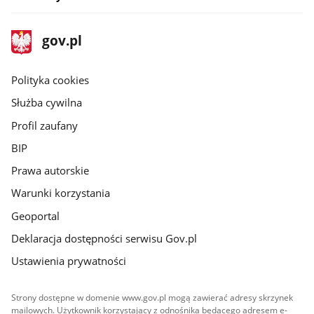
stopka
Strona
gov.pl
gov.pl
główna
gov.pl
Polityka cookies
Służba cywilna
Profil zaufany
BIP
Prawa autorskie
Warunki korzystania
Geoportal
Deklaracja dostępności serwisu Gov.pl
Ustawienia prywatności
Strony dostępne w domenie www.gov.pl mogą zawierać adresy skrzynek
mailowych. Użytkownik korzystający z odnośnika będącego adresem e-