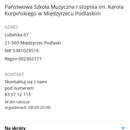
stopka
Państwowa Szkoła Muzyczna I stopnia im. Karola
Kurpińskiego w Międzyrzecu Podlaskim
ADRES
Lubelska 67
21-560 Międzyrzec Podlaski
NIP 5381029516
Regon 002302171
KONTAKT
Skontaktuj się z nami
pod numerem:
83 37 12 115
W dni robocze
w godzinach: 08:00-20:00
Na skróty