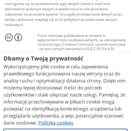
mail zgadza się na przetwarzanie jego danych (adres e-mail oraz
dobrowolnie podanych danych w wiadomości) w celu przesłania
odpowiedzi na przesłane pytania. Szczegóły przetwarzania danych przez
każdą z jednostek znajdują się w ich politykach przetwarzania danych
osobowych.
Treści tekstowe publikowane w serwisie (z
wyłączeniem treści audiowizualnych), są udostępniane
na licencji typu Creative Commons: uznanie autorstwa
- na tych samych warunkach 4.0 (CC BY-SA 4.0).
Materiały audiowizualne, w tym zdjęcia, materiały
Dbamy o Twoją prywatność
audio i wideo, są udostępniane na licencji typu
Creative Commons: uznanie autorstwa użycie
Wykorzystujemy pliki cookie w celu zapewnienia
niekomercyjne - bez utworów zależnych 4.0 (CC BY-
NC-ND 4.0), o ile nie jest to stwierdzone inaczej.
prawidłowego funkcjonowania naszej witryny oraz do
analizy ruchu i optymalizacji działania strony. Dzięki nim
możemy lepiej dostosować treści do potrzeb
użytkowników i stale ulepszać nasze usługi. Pamiętaj, że
informacje przechowywane w plikach cookie mogą
pozwalać na identyfikację konkretnego urządzenia lub
przeglądarki użytkownika, a więc potencjalnie stanowić
dane osobowe.
Polityka cookies