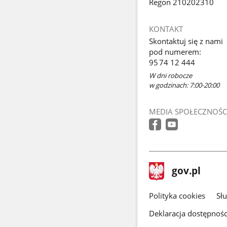
Regon 210202310
KONTAKT
Skontaktuj się z nami
pod numerem:
95 74 12 444
W dni robocze
w godzinach: 7:00-20:00
MEDIA SPOŁECZNOŚC
stopka
Strona
gov.pl
gov.pl
główna
gov.pl
Polityka cookies
Sł
Deklaracja dostępnośc