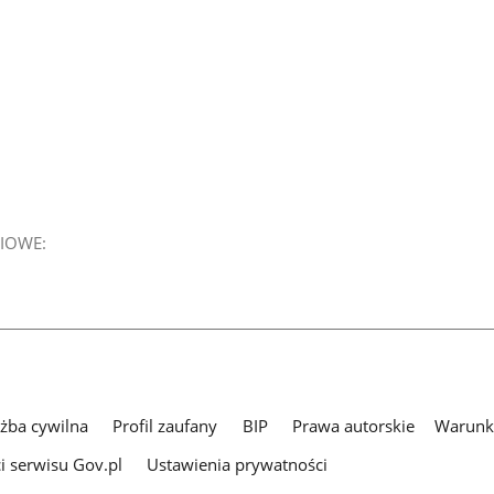
IOWE:
użba cywilna
Profil zaufany
BIP
Prawa autorskie
Warunki
i serwisu Gov.pl
Ustawienia prywatności