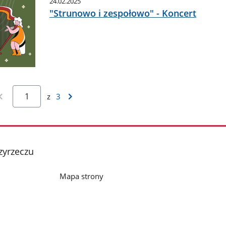
24.02.2025
"Strunowo i zespołowo" - Koncert
z
3
zyrzeczu
Mapa strony