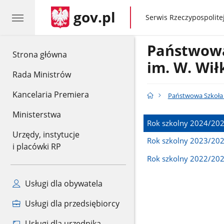
gov.pl
gov.pl
Serwis Rzeczypospolitej
Państwowa
gov.pl
Strona główna
im. W. Wił
Rada Ministrów
Kancelaria Premiera
Państwowa Szkoła 
Ministerstwa
Rok szkolny 2024/20
Urzędy, instytucje
Rok szkolny 2023/20
i placówki RP
Rok szkolny 2022/20
Usługi dla obywatela
Usługi dla przedsiębiorcy
Usługi dla urzędnika