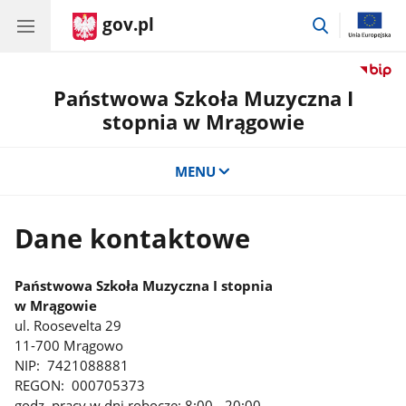
gov.pl
przejdź
do
wyszukiwar
Państwowa Szkoła Muzyczna I
stopnia w Mrągowie
MENU
Dane kontaktowe
Państwowa Szkoła Muzyczna I stopnia
w Mrągowie
ul. Roosevelta 29
11-700 Mrągowo
NIP:
7421088881
REGON:
000705373
godz. pracy w dni robocze: 8:00 - 20:00