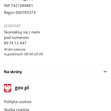
NIP 7421088881
Regon 000705373
KONTAKT
Skontaktuj się z nami
pod numerem:
89 74 12 447
W dni robocze
w godzinach: 08:00-20:00
Na skróty
stopka
Strona
gov.pl
gov.pl
główna
gov.pl
Polityka cookies
Służba cywilna