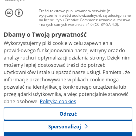
Treści tekstowe publikowane w serwisie (z
wyłączeniem treści audiowizualnych), są udostępniane
na licencji typu Creative Commons: uznanie autorstwa
- na tych samych warunkach 4.0 (CC BY-SA 4.0).
Materiały audiowizualne, w tym zdjęcia, materiały
Dbamy o Twoją prywatność
audio i wideo, są udostępniane na licencji typu
Creative Commons: uznanie autorstwa użycie
Wykorzystujemy pliki cookie w celu zapewnienia
niekomercyjne - bez utworów zależnych 4.0 (CC BY-
NC-ND 4.0), o ile nie jest to stwierdzone inaczej.
prawidłowego funkcjonowania naszej witryny oraz do
analizy ruchu i optymalizacji działania strony. Dzięki nim
możemy lepiej dostosować treści do potrzeb
użytkowników i stale ulepszać nasze usługi. Pamiętaj, że
informacje przechowywane w plikach cookie mogą
pozwalać na identyfikację konkretnego urządzenia lub
przeglądarki użytkownika, a więc potencjalnie stanowić
dane osobowe.
Polityka cookies
Odrzuć
Spersonalizuj