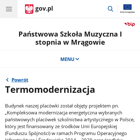
gov.pl
przejdź
do
wyszukiwar
Państwowa Szkoła Muzyczna I
stopnia w Mrągowie
MENU
Powrót
Termomodernizacja
Budynek naszej placówki został objęty projektem pn.
„Kompleksowa modernizacja energetyczna wybranych
państwowych placówek szkolnictwa artystycznego w Polsce,
który jest finansowany ze środków Unii Europejskiej
(Funduszu Spójności) w ramach Programu Operacyjnego
Infrastruktura i Środowisko 2014 – 2020 oraz środków