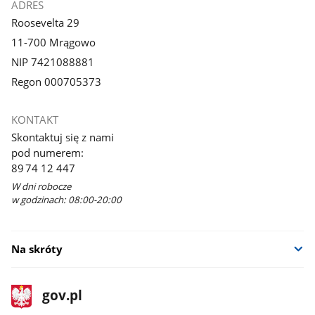
ADRES
Roosevelta 29
11-700 Mrągowo
NIP 7421088881
Regon 000705373
KONTAKT
Skontaktuj się z nami
pod numerem:
89 74 12 447
W dni robocze
w godzinach: 08:00-20:00
Na skróty
stopka
Strona
gov.pl
gov.pl
główna