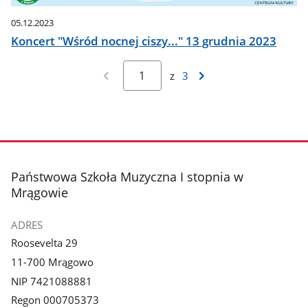
05.12.2023
Koncert "Wśród nocnej ciszy..." 13 grudnia 2023
z
3
stopka
Państwowa Szkoła Muzyczna I stopnia w
Mrągowie
ADRES
Roosevelta 29
11-700 Mrągowo
NIP 7421088881
Regon 000705373