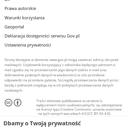
Prawa autorskie
Warunki korzystania
Geoportal
Deklaracja dostępności serwisu Gov.pl
Ustawienia prywatności
Strony dostępne w domenie www.gov.pl mogą zawierać adresy skrzynek
mailowych. Użytkownik korzystający z odnośnika będącego adresem e-
mail zgadza się na przetwarzanie jego danych (adres e-mail oraz
dobrowolnie podanych danych w wiadomości) w celu przesłania
odpowiedzi na przesłane pytania. Szczegóły przetwarzania danych przez
każdą z jednostek znajdują się w ich politykach przetwarzania danych
osobowych.
Treści tekstowe publikowane w serwisie (z
wyłączeniem treści audiowizualnych), są udostępniane
na licencji typu Creative Commons: uznanie autorstwa
- na tych samych warunkach 4.0 (CC BY-SA 4.0).
Materiały audiowizualne, w tym zdjęcia, materiały
Dbamy o Twoją prywatność
audio i wideo, są udostępniane na licencji typu
Creative Commons: uznanie autorstwa użycie