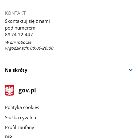
KONTAKT
Skontaktuj się z nami
pod numerem:
89 74 12 447
W dni robocze
w godzinach: 08:00-20:00
Na skróty
stopka
Strona
gov.pl
gov.pl
główna
gov.pl
Polityka cookies
Służba cywilna
Profil zaufany
BIP