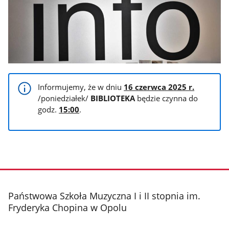
Informujemy, że w dniu
16 czerwca 2025 r.
/poniedziałek/
BIBLIOTEKA
będzie czynna do
godz.
15:00
.
stopka
Państwowa Szkoła Muzyczna I i II stopnia im.
Fryderyka Chopina w Opolu