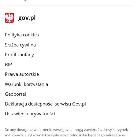
stopka
Strona
gov.pl
gov.pl
główna
gov.pl
Polityka cookies
Służba cywilna
Profil zaufany
BIP
Prawa autorskie
Warunki korzystania
Geoportal
Deklaracja dostępności serwisu Gov.pl
Ustawienia prywatności
Strony dostępne w domenie www.gov.pl mogą zawierać adresy skrzynek
mailowych. Użytkownik korzystający z odnośnika będącego adresem e-