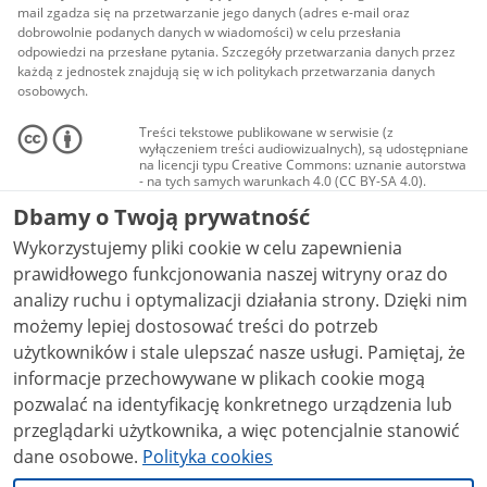
mail zgadza się na przetwarzanie jego danych (adres e-mail oraz
dobrowolnie podanych danych w wiadomości) w celu przesłania
odpowiedzi na przesłane pytania. Szczegóły przetwarzania danych przez
każdą z jednostek znajdują się w ich politykach przetwarzania danych
osobowych.
Treści tekstowe publikowane w serwisie (z
wyłączeniem treści audiowizualnych), są udostępniane
na licencji typu Creative Commons: uznanie autorstwa
- na tych samych warunkach 4.0 (CC BY-SA 4.0).
Materiały audiowizualne, w tym zdjęcia, materiały
Dbamy o Twoją prywatność
audio i wideo, są udostępniane na licencji typu
Creative Commons: uznanie autorstwa użycie
Wykorzystujemy pliki cookie w celu zapewnienia
niekomercyjne - bez utworów zależnych 4.0 (CC BY-
NC-ND 4.0), o ile nie jest to stwierdzone inaczej.
prawidłowego funkcjonowania naszej witryny oraz do
analizy ruchu i optymalizacji działania strony. Dzięki nim
możemy lepiej dostosować treści do potrzeb
użytkowników i stale ulepszać nasze usługi. Pamiętaj, że
informacje przechowywane w plikach cookie mogą
pozwalać na identyfikację konkretnego urządzenia lub
przeglądarki użytkownika, a więc potencjalnie stanowić
dane osobowe.
Polityka cookies