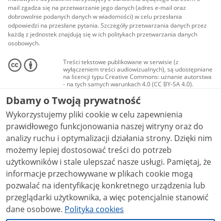
mail zgadza się na przetwarzanie jego danych (adres e-mail oraz
dobrowolnie podanych danych w wiadomości) w celu przesłania
odpowiedzi na przesłane pytania. Szczegóły przetwarzania danych przez
każdą z jednostek znajdują się w ich politykach przetwarzania danych
osobowych.
Treści tekstowe publikowane w serwisie (z
wyłączeniem treści audiowizualnych), są udostępniane
na licencji typu Creative Commons: uznanie autorstwa
- na tych samych warunkach 4.0 (CC BY-SA 4.0).
Materiały audiowizualne, w tym zdjęcia, materiały
Dbamy o Twoją prywatność
audio i wideo, są udostępniane na licencji typu
Creative Commons: uznanie autorstwa użycie
Wykorzystujemy pliki cookie w celu zapewnienia
niekomercyjne - bez utworów zależnych 4.0 (CC BY-
NC-ND 4.0), o ile nie jest to stwierdzone inaczej.
prawidłowego funkcjonowania naszej witryny oraz do
analizy ruchu i optymalizacji działania strony. Dzięki nim
możemy lepiej dostosować treści do potrzeb
użytkowników i stale ulepszać nasze usługi. Pamiętaj, że
informacje przechowywane w plikach cookie mogą
pozwalać na identyfikację konkretnego urządzenia lub
przeglądarki użytkownika, a więc potencjalnie stanowić
dane osobowe.
Polityka cookies