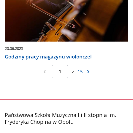
20.06.2025
Godziny pracy magazynu wiolonczel
z
15
stopka
Państwowa Szkoła Muzyczna I i II stopnia im.
Fryderyka Chopina w Opolu