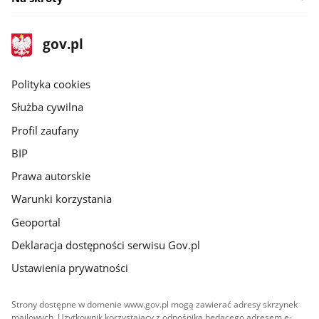
stopka
Strona
gov.pl
gov.pl
główna
gov.pl
Polityka cookies
Służba cywilna
Profil zaufany
BIP
Prawa autorskie
Warunki korzystania
Geoportal
Deklaracja dostępności serwisu Gov.pl
Ustawienia prywatności
Strony dostępne w domenie www.gov.pl mogą zawierać adresy skrzynek
mailowych. Użytkownik korzystający z odnośnika będącego adresem e-