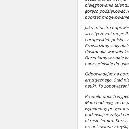
pielęgnowania talentu,
gorąco podziękować ro
poprzez motywowanie 
Jako ministra odpowi
artystycznymi mogę Pań
europejskiej, polski 
Prowadzimy stały dialo
doskonalić warunki ksz
Doceniamy wysokie kom
nauczycielskie do ust
Odpowiadając na potrz
artystycznego. Stąd n
nauki. To zobowiązanie
Po wielu dniach wypeł
Mam nadzieję, że rozp
wypełniony przyjemnoś
podziwiajcie zabytki o
okresie letnim. Korzys
organizowane z myślą