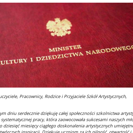
zyciele, Pracownicy, Rodzice i Przyjaciele Szkół Artystycznych,
m dniu serdecznie dziękuję całej społeczności szkolnictwa artyst
j i systematycznej pracy, która zaowocowała sukcesami naszych mł
o dziesięć miesięcy ciągłego doskonalenia artystycznych umiejętno
órczych inspiracji. Dziękuję uczniom za ich pilność, otwartość i