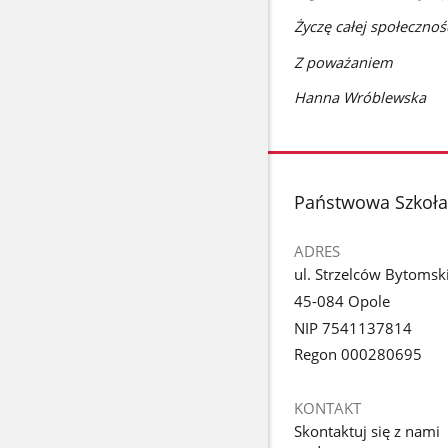
Życzę całej społeczno
Z poważaniem
Hanna Wróblewska
stopka
Państwowa Szkoła 
ADRES
ul. Strzelców Bytomsk
45-084 Opole
NIP 7541137814
Regon 000280695
KONTAKT
Skontaktuj się z nami