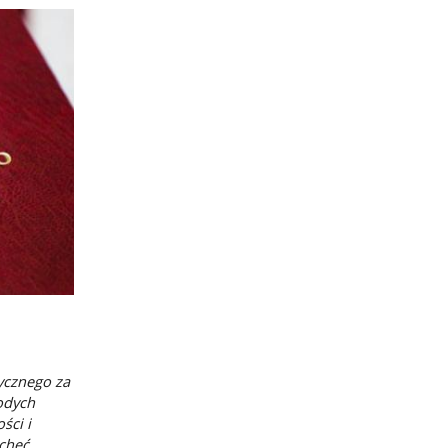
ycznego za
odych
ści i
 chęć