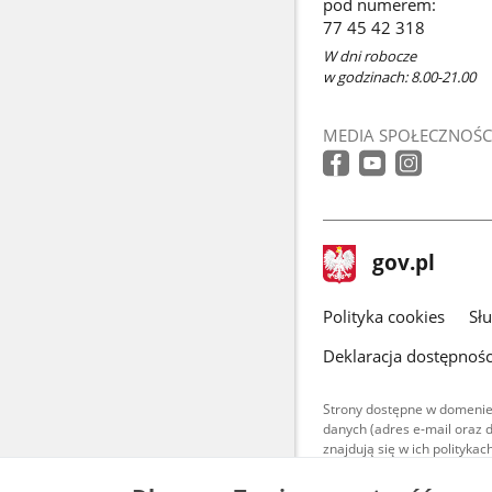
pod numerem:
77 45 42 318
W dni robocze
w godzinach: 8.00-21.00
MEDIA SPOŁECZNOŚC
stopka
Strona
gov.pl
gov.pl
główna
gov.pl
Polityka cookies
Sł
Deklaracja dostępnośc
Strony dostępne w domenie
danych (adres e-mail oraz 
znajdują się w ich polityk
Treści teksto