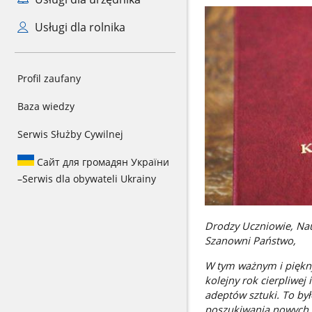
Usługi dla rolnika
Profil zaufany
Baza wiedzy
Serwis Służby Cywilnej
Сайт для громадян України
–
Serwis dla obywateli Ukrainy
Drodzy Uczniowie, Nauc
Szanowni Państwo,
W tym ważnym i piękny
kolejny rok cierpliwe
adeptów sztuki. To był
poszukiwania nowych tw