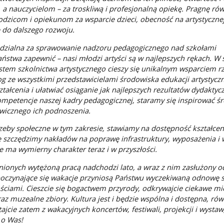
 a nauczycielom – za troskliwą i profesjonalną opiekę. Pragnę ró
dzicom i opiekunom za wsparcie dzieci, obecność na artystyczne
do dalszego rozwoju.
edzialna za sprawowanie nadzoru pedagogicznego nad szkołami
stwa zapewnić – nasi młodzi artyści są w najlepszych rękach. W s
system szkolnictwa artystycznego cieszy się unikalnym wsparciem 
g ze wszystkimi przedstawicielami środowiska edukacji artystyczn
tałcenia i ułatwiać osiąganie jak najlepszych rezultatów dydaktyc
petencje naszej kadry pedagogicznej, staramy się inspirować ś
awicznego ich podnoszenia.
eby społeczne w tym zakresie, stawiamy na dostępność kształcen
ie szczędzimy nakładów na poprawę infrastruktury, wyposażenia 
 ma wymierny charakter teraz i w przyszłości.
nionych wytężoną pracą nadchodzi lato, a wraz z nim zasłużony 
oczynające się wakacje przyniosą Państwu wyczekiwaną odnowę sił
ciami. Cieszcie się bogactwem przyrody, odkrywajcie ciekawe mie
raz muzealne zbiory. Kultura jest i będzie wspólna i dostępna, ró
tajcie zatem z wakacyjnych koncertów, festiwali, projekcji i wystaw
 o Was!