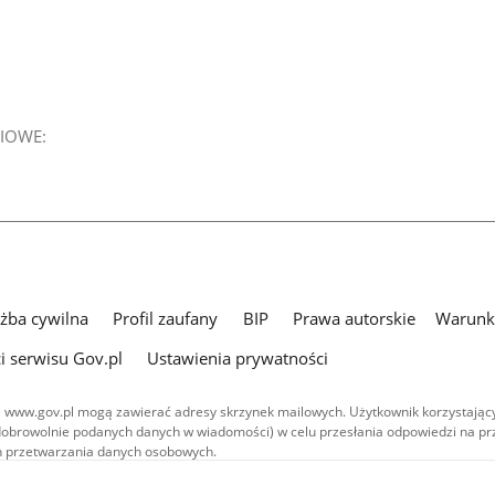
IOWE:
użba cywilna
Profil zaufany
BIP
Prawa autorskie
Warunki
i serwisu Gov.pl
Ustawienia prywatności
 www.gov.pl mogą zawierać adresy skrzynek mailowych. Użytkownik korzystający
dobrowolnie podanych danych w wiadomości) w celu przesłania odpowiedzi na prz
ach przetwarzania danych osobowych.
we publikowane w serwisie (z wyłączeniem treści audiowizualnych), są