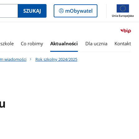
Logowanie
SZUKAJ
mObywatel
do
panelu
szkole
Co robimy
Aktualności
Dla ucznia
Kontakt
um wiadomości
Rok szkolny 2024/2025
u