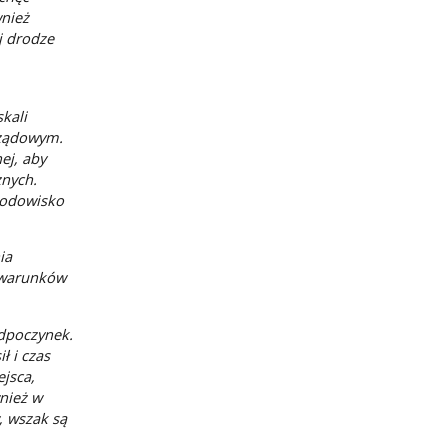
wnież
j drodze
kali
rządowym.
ej, aby
znych.
rodowisko
ia
i warunków
odpoczynek.
 i czas
jsca,
wnież w
, wszak są