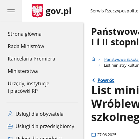
gov.pl
gov.pl
Serwis Rzeczypospolitej
Państwow
gov.pl
Strona główna
I i II stop
Rada Ministrów
Kancelaria Premiera
Państwowa Szkoła M
List ministry kult
Ministerstwa
Powrót
Urzędy, instytucje
List min
i placówki RP
Wróblew
szkolne
Usługi dla obywatela
Usługi dla przedsiębiorcy
27.06.2025
Usługi dla urzędnika