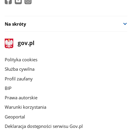
Na skróty
stopka
Strona
gov.pl
gov.pl
główna
gov.pl
Polityka cookies
Służba cywilna
Profil zaufany
BIP
Prawa autorskie
Warunki korzystania
Geoportal
Deklaracja dostępności serwisu Gov.pl