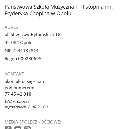
stopka
Państwowa Szkoła Muzyczna I i II stopnia im.
Fryderyka Chopina w Opolu
ADRES
ul. Strzelców Bytomskich 18
45-084 Opole
NIP 7541137814
Regon 000280695
KONTAKT
Skontaktuj się z nami
pod numerem:
77 45 42 318
W dni robocze
w godzinach: 8.00-21.00
MEDIA SPOŁECZNOŚCIOWE: