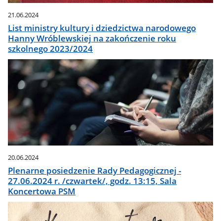
21.06.2024
List ministry kultury i dziedzictwa narodowego
Hanny Wróblewskiej na zakończenie roku
szkolnego 2023/2024
20.06.2024
Plenarne posiedzenie Rady Pedagogicznej -
27.06.2024 r. /czwartek/, godz. 13:15, Sala
Koncertowa PSM