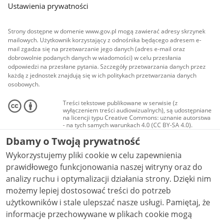
Ustawienia prywatności
Strony dostępne w domenie www.gov.pl mogą zawierać adresy skrzynek
mailowych. Użytkownik korzystający z odnośnika będącego adresem e-
mail zgadza się na przetwarzanie jego danych (adres e-mail oraz
dobrowolnie podanych danych w wiadomości) w celu przesłania
odpowiedzi na przesłane pytania. Szczegóły przetwarzania danych przez
każdą z jednostek znajdują się w ich politykach przetwarzania danych
osobowych.
Treści tekstowe publikowane w serwisie (z
wyłączeniem treści audiowizualnych), są udostępniane
na licencji typu Creative Commons: uznanie autorstwa
- na tych samych warunkach 4.0 (CC BY-SA 4.0).
Materiały audiowizualne, w tym zdjęcia, materiały
Dbamy o Twoją prywatność
audio i wideo, są udostępniane na licencji typu
Creative Commons: uznanie autorstwa użycie
Wykorzystujemy pliki cookie w celu zapewnienia
niekomercyjne - bez utworów zależnych 4.0 (CC BY-
NC-ND 4.0), o ile nie jest to stwierdzone inaczej.
prawidłowego funkcjonowania naszej witryny oraz do
analizy ruchu i optymalizacji działania strony. Dzięki nim
możemy lepiej dostosować treści do potrzeb
użytkowników i stale ulepszać nasze usługi. Pamiętaj, że
informacje przechowywane w plikach cookie mogą