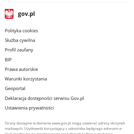
stopka
Strona
gov.pl
gov.pl
główna
gov.pl
Polityka cookies
Służba cywilna
Profil zaufany
BIP
Prawa autorskie
Warunki korzystania
Geoportal
Deklaracja dostępności serwisu Gov.pl
Ustawienia prywatności
Strony dostępne w domenie www.gov.pl mogą zawierać adresy skrzynek
mailowych. Użytkownik korzystający z odnośnika będącego adresem e-
mail zgadza się na przetwarzanie jego danych (adres e-mail oraz