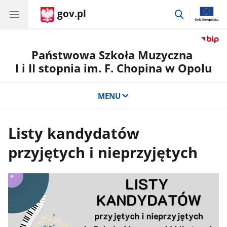
gov.pl
przejdź
do
wyszukiwar
Państwowa Szkoła Muzyczna
I i II stopnia im. F. Chopina w Opolu
MENU
Listy kandydatów
przyjętych i nieprzyjętych