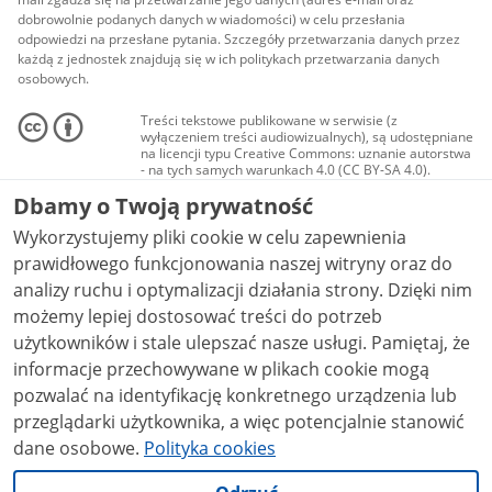
dobrowolnie podanych danych w wiadomości) w celu przesłania
odpowiedzi na przesłane pytania. Szczegóły przetwarzania danych przez
każdą z jednostek znajdują się w ich politykach przetwarzania danych
osobowych.
Treści tekstowe publikowane w serwisie (z
wyłączeniem treści audiowizualnych), są udostępniane
na licencji typu Creative Commons: uznanie autorstwa
- na tych samych warunkach 4.0 (CC BY-SA 4.0).
Materiały audiowizualne, w tym zdjęcia, materiały
Dbamy o Twoją prywatność
audio i wideo, są udostępniane na licencji typu
Creative Commons: uznanie autorstwa użycie
Wykorzystujemy pliki cookie w celu zapewnienia
niekomercyjne - bez utworów zależnych 4.0 (CC BY-
NC-ND 4.0), o ile nie jest to stwierdzone inaczej.
prawidłowego funkcjonowania naszej witryny oraz do
analizy ruchu i optymalizacji działania strony. Dzięki nim
możemy lepiej dostosować treści do potrzeb
użytkowników i stale ulepszać nasze usługi. Pamiętaj, że
informacje przechowywane w plikach cookie mogą
pozwalać na identyfikację konkretnego urządzenia lub
przeglądarki użytkownika, a więc potencjalnie stanowić
dane osobowe.
Polityka cookies