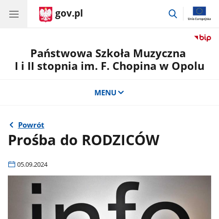
gov.pl
przejdź
do
wyszukiwar
Państwowa Szkoła Muzyczna
I i II stopnia im. F. Chopina w Opolu
MENU
Powrót
Prośba do RODZICÓW
05.09.2024