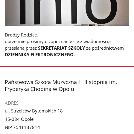
Drodzy Rodzice,
uprzejmie prosimy o zapoznanie się z wiadomością
przesłaną przez
SEKRETARIAT SZKOŁY
za pośrednictwem
DZIENNIKA ELEKTRONICZNEGO.
stopka
Państwowa Szkoła Muzyczna I i II stopnia im.
Fryderyka Chopina w Opolu
ADRES
ul. Strzelców Bytomskich 18
45-084 Opole
NIP 7541137814