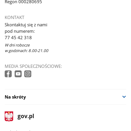
Regon 000280695
KONTAKT
Skontaktuj się z nami
pod numerem:
77 45 42 318
W dni robocze
w godzinach: 8.00-21.00
MEDIA SPOŁECZNOŚCIOWE:
Na skróty
stopka
Strona
gov.pl
gov.pl
główna