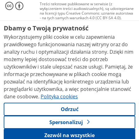
Treści tekstowe publikowane w serwisie (z
wyłączeniem treści audiowizualnych), są udostępniane
na licencji typu Creative Commons: uznanie autorstwa
- na tych samych warunkach 4.0 (CC BY-SA 4.0).
Materiały audiowizualne, w tym zdjęcia, materiały
Dbamy o Twoją prywatność
audio i wideo, są udostępniane na licencji typu
Creative Commons: uznanie autorstwa użycie
Wykorzystujemy pliki cookie w celu zapewnienia
niekomercyjne - bez utworów zależnych 4.0 (CC BY-
NC-ND 4.0), o ile nie jest to stwierdzone inaczej.
prawidłowego funkcjonowania naszej witryny oraz do
analizy ruchu i optymalizacji działania strony. Dzięki nim
możemy lepiej dostosować treści do potrzeb
użytkowników i stale ulepszać nasze usługi. Pamiętaj, że
informacje przechowywane w plikach cookie mogą
pozwalać na identyfikację konkretnego urządzenia lub
przeglądarki użytkownika, a więc potencjalnie stanowić
dane osobowe.
Polityka cookies
Odrzuć
Spersonalizuj
Zezwól na wszystkie